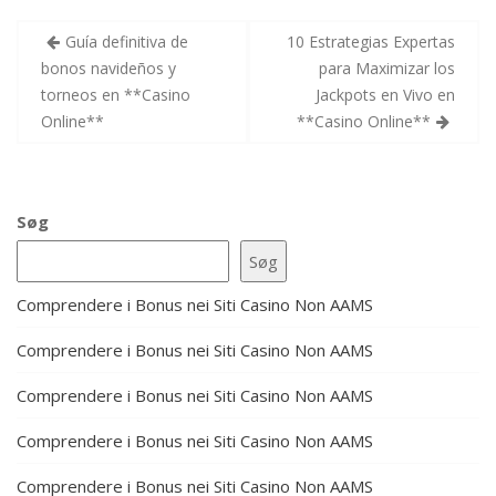
Indlægsnavigation
Guía definitiva de
10 Estrategias Expertas
bonos navideños y
para Maximizar los
torneos en **Casino
Jackpots en Vivo en
Online**
**Casino Online**
Søg
Søg
Comprendere i Bonus nei Siti Casino Non AAMS
Comprendere i Bonus nei Siti Casino Non AAMS
Comprendere i Bonus nei Siti Casino Non AAMS
Comprendere i Bonus nei Siti Casino Non AAMS
Comprendere i Bonus nei Siti Casino Non AAMS