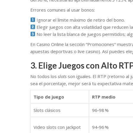
Errores comunes al usar bonos:
Ignorar el límite máximo de retiro del bono.
Elegir juegos con alta volatilidad que reducen 
No leer la lista blanca de juegos permitidos; alg
En Casino Online la sección “Promociones” muestra 
apuestas deportivas o live casino). Así puedes eleg
3. Elige Juegos con Alto RT
No todos los
slots
son iguales. El RTP (retorno al 
sea el porcentaje, mejor será tu expectativa mate
Tipo de juego
RTP medio
Slots clásicos
96‑98 %
Video slots con jackpot
94‑96 %