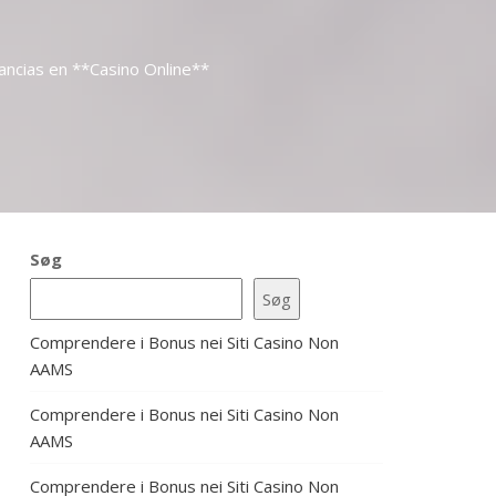
ancias en **Casino Online**
Søg
Søg
Comprendere i Bonus nei Siti Casino Non
AAMS
Comprendere i Bonus nei Siti Casino Non
AAMS
Comprendere i Bonus nei Siti Casino Non