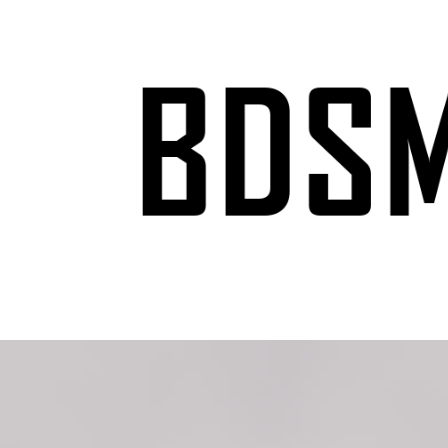
Skip
to
content