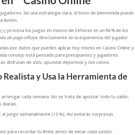
en **Casino Online**
jugadores. Sin una estrategia clara, el bono de bienvenida puede
 ilusión.
iew
procesa los pagos en menos de 24 horas en un 98 % de los
odo de pago
influye directamente en la experiencia del jugador.
ldadas por datos que puedes aplicar hoy mismo en Casino Online y
Cada consejo está pensado para principiantes y jugadores
ras disfrutan de
slots
,
apuestas deportivas
y
live casino
.
o Realista y Usa la Herramienta de
a arriesgar cada semana. No se trata de apostar todo tu saldo,
 diarias.
 € al juego semanalmente (10 %). Así evitarás sorpresas
ino para recordar tu límite antes de iniciar cada sesión.