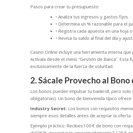
Pasos para crear tu presupuesto:
• Analiza tus ingresos y gastos fijos.
• Determina un % razonable para el ju
• Registra cada apuesta en una hoja o
• Revisa tu saldo al final del día y ajus
Casino Online incluye una herramienta interna que
Actívala desde el menú “Gestión de Banca”. Esta fu
exclusivamente de la fuerza de voluntad.
2. Sácale Provecho al Bono
Los bonos pueden impulsar tu bankroll, pero solo
obligatorias). Un bono de bienvenida típico ofrece
Industry Secret:
Los bonos con requisitos menor
siempre esos detalles antes de aceptar la oferta.
Ejemplo práctico: Recibes 100 € de bono con requi
del 96 %, necesitarás aproximadamente 3 125 € apo