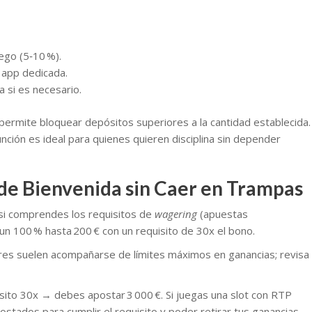
ego (5‑10 %).
 app dedicada.
ta si es necesario.
 permite bloquear depósitos superiores a la cantidad establecida.
nción es ideal para quienes quieren disciplina sin depender
 de Bienvenida sin Caer en Trampas
 si comprendes los requisitos de
wagering
(apuestas
 un 100 % hasta 200 € con un requisito de 30x el bono.
es suelen acompañarse de límites máximos en ganancias; revisa
sito 30x → debes apostar 3 000 €. Si juegas una slot con RTP
stados para cumplir el requisito y poder retirar tus ganancias.