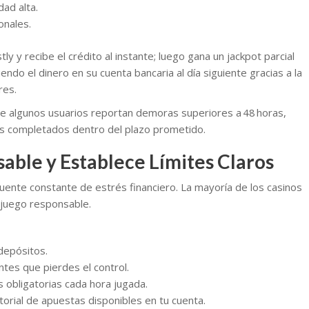
dad alta.
ionales.
 y recibe el crédito al instante; luego gana un jackpot parcial
biendo el dinero en su cuenta bancaria al día siguiente gracias a la
res.
e algunos usuarios reportan demoras superiores a 48 horas,
ros completados dentro del plazo prometido.
sable y Establece Límites Claros
fuente constante de estrés financiero. La mayoría de los casinos
 juego responsable.
 depósitos.
ntes que pierdes el control.
s obligatorias cada hora jugada.
torial de apuestas disponibles en tu cuenta.