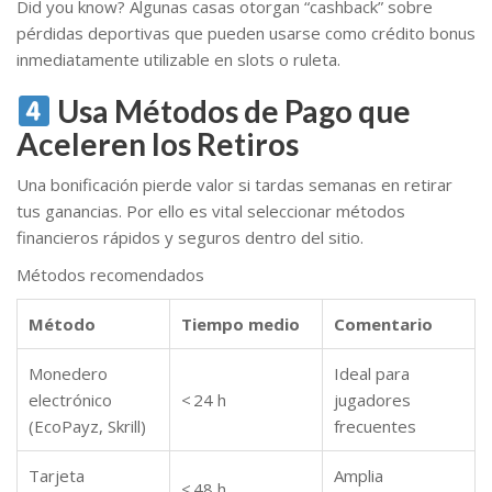
Did you know? Algunas casas otorgan “cashback” sobre
pérdidas deportivas que pueden usarse como crédito bonus
inmediatamente utilizable en slots o ruleta.
Usa Métodos de Pago que
Aceleren los Retiros
Una bonificación pierde valor si tardas semanas en retirar
tus ganancias. Por ello es vital seleccionar métodos
financieros rápidos y seguros dentro del sitio.
Métodos recomendados
Método
Tiempo medio
Comentario
Monedero
Ideal para
electrónico
< 24 h
jugadores
(EcoPayz, Skrill)
frecuentes
Tarjeta
Amplia
≤ 48 h