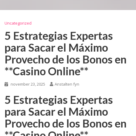
Uncategorized
5 Estrategias Expertas
para Sacar el Máximo
Provecho de los Bonos en
**Casino Online**
november 23, 2025
Anstalten fyn
5 Estrategias Expertas
para Sacar el Máximo
Provecho de los Bonos en
**Casino Online**