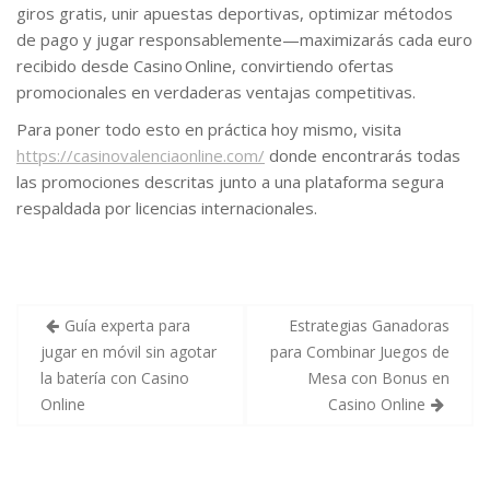
giros gratis, unir apuestas deportivas, optimizar métodos
de pago y jugar responsablemente—maximizarás cada euro
recibido desde Casino Online, convirtiendo ofertas
promocionales en verdaderas ventajas competitivas.
Para poner todo esto en práctica hoy mismo, visita
https://casinovalenciaonline.com/
donde encontrarás todas
las promociones descritas junto a una plataforma segura
respaldada por licencias internacionales.
Indlægsnavigation
Guía experta para
Estrategias Ganadoras
jugar en móvil sin agotar
para Combinar Juegos de
la batería con Casino
Mesa con Bonus en
Online
Casino Online