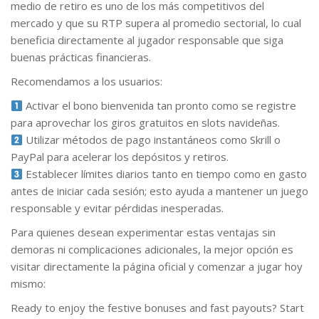
medio de retiro es uno de los más competitivos del
mercado y que su RTP supera al promedio sectorial, lo cual
beneficia directamente al jugador responsable que siga
buenas prácticas financieras.
Recomendamos a los usuarios:
Activar el bono bienvenida tan pronto como se registre
para aprovechar los giros gratuitos en slots navideñas.
Utilizar métodos de pago instantáneos como Skrill o
PayPal para acelerar los depósitos y retiros.
Establecer límites diarios tanto en tiempo como en gasto
antes de iniciar cada sesión; esto ayuda a mantener un juego
responsable y evitar pérdidas inesperadas.
Para quienes desean experimentar estas ventajas sin
demoras ni complicaciones adicionales, la mejor opción es
visitar directamente la página oficial y comenzar a jugar hoy
mismo:
Ready to enjoy the festive bonuses and fast payouts? Start