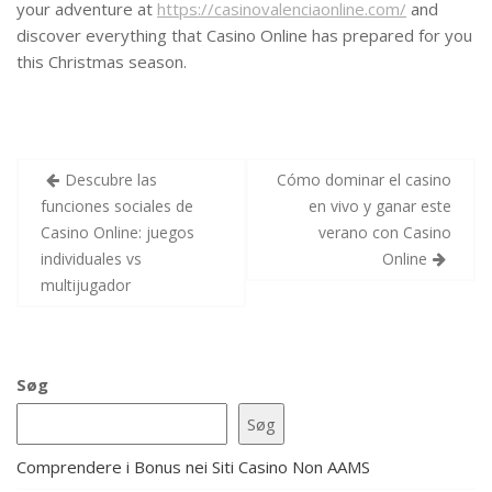
your adventure at
https://casinovalenciaonline.com/
and
discover everything that Casino Online has prepared for you
this Christmas season.
Indlægsnavigation
Descubre las
Cómo dominar el casino
funciones sociales de
en vivo y ganar este
Casino Online: juegos
verano con Casino
individuales vs
Online
multijugador
Søg
Søg
Comprendere i Bonus nei Siti Casino Non AAMS