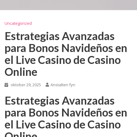
Uncategorized
Estrategias Avanzadas
para Bonos Navideños en
el Live Casino de Casino
Online
oktober 29, 2025
Anstalten fyn
Estrategias Avanzadas
para Bonos Navideños en
el Live Casino de Casino
Online