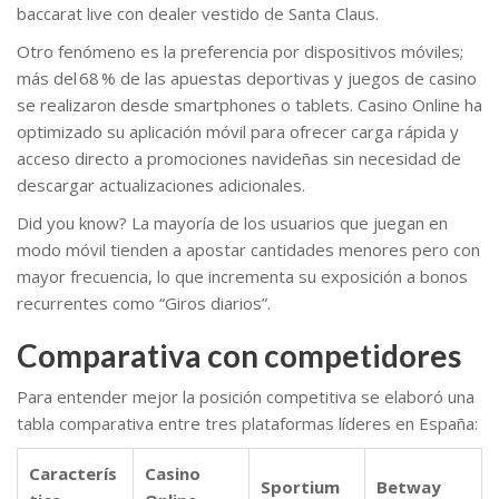
baccarat live con dealer vestido de Santa Claus.
Otro fenómeno es la preferencia por dispositivos móviles;
más del 68 % de las apuestas deportivas y juegos de casino
se realizaron desde smartphones o tablets. Casino Online ha
optimizado su aplicación móvil para ofrecer carga rápida y
acceso directo a promociones navideñas sin necesidad de
descargar actualizaciones adicionales.
Did you know? La mayoría de los usuarios que juegan en
modo móvil tienden a apostar cantidades menores pero con
mayor frecuencia, lo que incrementa su exposición a bonos
recurrentes como “Giros diarios”.
Comparativa con competidores
Para entender mejor la posición competitiva se elaboró una
tabla comparativa entre tres plataformas líderes en España:
Caracterís
Casino
Sportium
Betway