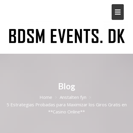
Skip
to
content
Blog
Home
Anstalten fyn
5 Estrategias Probadas para Maximizar los Giros Gratis en
**Casino Online**