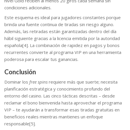
nivel Gold reciben al menos 20 giros cada semana sin
condiciones adicionales.​
Este esquema es ideal para jugadores constantes porque
brinda una fuente continua de tiradas sin riesgo alguno.​
Además, las retiradas están garantizadas dentro del día
hábil siguiente gracias a la licencia emitida por la autoridad
española​​[4]​. La combinación de rapidez en pagos y bonos
recurrentes convierte al programa VIP en una herramienta
poderosa para escalar tus ganancias.
Conclusión
Dominar los
free spins
requiere más que suerte; necesita
planificación estratégica y conocimiento profundo del
entorno del casino.​ Las cinco tácticas descritas – desde
reclamar el bono bienvenida hasta aprovechar el programa
VIP – te ayudarán a transformar esas tiradas gratuitas en
beneficios reales mientras mantienes un enfoque
responsable​[5]​.