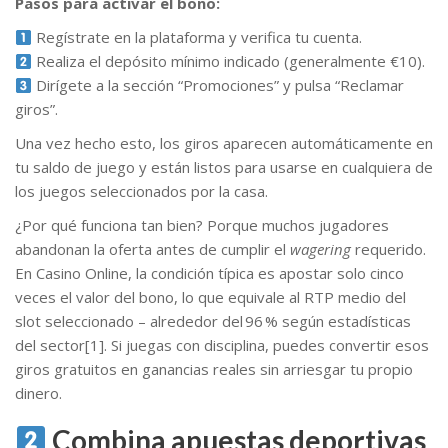
Pasos para activar el bono:
Regístrate en la plataforma y verifica tu cuenta.
Realiza el depósito mínimo indicado (generalmente €10).
Dirígete a la sección “Promociones” y pulsa “Reclamar
giros”.
Una vez hecho esto, los giros aparecen automáticamente en
tu saldo de juego y están listos para usarse en cualquiera de
los juegos seleccionados por la casa.​
¿Por qué funciona tan bien? Porque muchos jugadores
abandonan la oferta antes de cumplir el
wagering
requerido.
En Casino Online, la condición típica es apostar solo cinco
veces el valor del bono, lo que equivale al RTP medio del
slot seleccionado – alrededor del 96 % según estadísticas
del sector​[1]​. Si juegas con disciplina, puedes convertir esos
giros gratuitos en ganancias reales sin arriesgar tu propio
dinero.
Combina apuestas deportivas