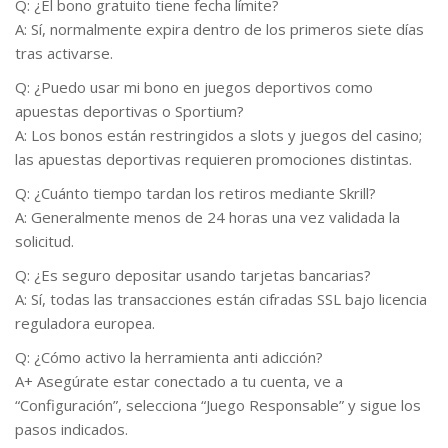
Q: ¿El bono gratuito tiene fecha límite?
A: Sí, normalmente expira dentro de los primeros siete días
tras activarse.
Q: ¿Puedo usar mi bono en juegos deportivos como
apuestas deportivas o Sportium?
A: Los bonos están restringidos a slots y juegos del casino;
las apuestas deportivas requieren promociones distintas.
Q: ¿Cuánto tiempo tardan los retiros mediante Skrill?
A: Generalmente menos de 24 horas una vez validada la
solicitud.
Q: ¿Es seguro depositar usando tarjetas bancarias?
A: Sí, todas las transacciones están cifradas SSL bajo licencia
reguladora europea.
Q: ¿Cómo activo la herramienta anti adicción?
A+​ Asegúrate estar conectado a tu cuenta, ve a
“Configuración”, selecciona “Juego Responsable” y sigue los
pasos indicados.