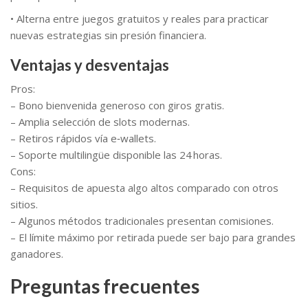
• Alterna entre juegos gratuitos y reales para practicar
nuevas estrategias sin presión financiera.
Ventajas y desventajas
Pros:
– Bono bienvenida generoso con giros gratis.
– Amplia selección de slots modernas.
– Retiros rápidos vía e‑wallets.
– Soporte multilingüe disponible las 24 horas.
Cons:
– Requisitos de apuesta algo altos comparado con otros
sitios.
– Algunos métodos tradicionales presentan comisiones.
– El límite máximo por retirada puede ser bajo para grandes
ganadores.
Preguntas frecuentes