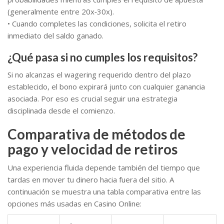
(generalmente entre 20x‑30x).
• Cuando completes las condiciones, solicita el retiro
inmediato del saldo ganado.
¿Qué pasa si no cumples los requisitos?
Si no alcanzas el wagering requerido dentro del plazo
establecido, el bono expirará junto con cualquier ganancia
asociada. Por eso es crucial seguir una estrategia
disciplinada desde el comienzo.
Comparativa de métodos de
pago y velocidad de retiros
Una experiencia fluida depende también del tiempo que
tardas en mover tu dinero hacia fuera del sitio. A
continuación se muestra una tabla comparativa entre las
opciones más usadas en Casino Online: