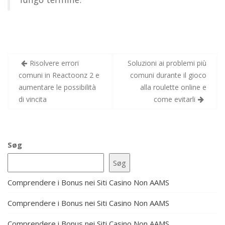
Indlægsnavigation
Risolvere errori
Soluzioni ai problemi più
comuni in Reactoonz 2 e
comuni durante il gioco
aumentare le possibilità
alla roulette online e
di vincita
come evitarli
Søg
Søg
Comprendere i Bonus nei Siti Casino Non AAMS
Comprendere i Bonus nei Siti Casino Non AAMS
Comprendere i Bonus nei Siti Casino Non AAMS