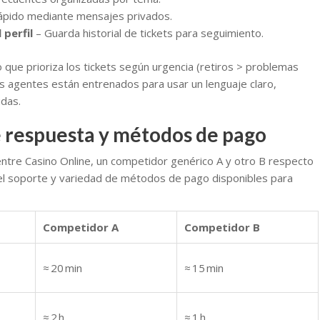
ápido mediante mensajes privados.
perfil
– Guarda historial de tickets para seguimiento.
 que prioriza los tickets según urgencia (retiros > problemas
s agentes están entrenados para usar un lenguaje claro,
das.
 respuesta y métodos de pago
entre Casino Online, un competidor genérico A y otro B respecto
del soporte y variedad de métodos de pago disponibles para
Competidor A
Competidor B
≈ 20 min
≈ 15 min
≈ 2 h
≈ 1 h