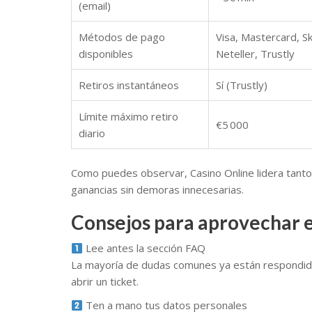
(email)
Métodos de pago
Visa, Mastercard, Skr
disponibles
Neteller, Trustly
Retiros instantáneos
Sí (Trustly)
Límite máximo retiro
€5 000
diario
Como puedes observar, Casino Online lidera tanto
ganancias sin demoras innecesarias.
Consejos para aprovechar e
Lee antes la sección FAQ
La mayoría de dudas comunes ya están respondidas
abrir un ticket.
Ten a mano tus datos personales