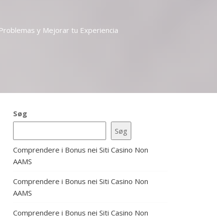
r Problemas y Mejorar tu Experiencia
Søg
Søg
Comprendere i Bonus nei Siti Casino Non
AAMS
Comprendere i Bonus nei Siti Casino Non
AAMS
Comprendere i Bonus nei Siti Casino Non