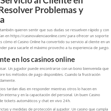
 Servicio al Cliente en
Resolver Problemas y
ia
también quieren sentir que sus dudas se resuelven rápido y con
fían en https://casinovalenciaonline.com/ para ofrecer un soporte
 cómo el Casino Online ha convertido su servicio al cliente en un
der para sacarle el máximo provecho a tu experiencia de juego.
ente en los casinos online
avisar. Un jugador puede encontrarse con un bono bienvenida que
bre los métodos de pago disponibles. Cuando la frustración
pidamente.
tios tardan días en responder mientras otros lo hacen en
ón interna y en la capacitación del personal. Un buen Casino
de tickets automáticos y chat en vivo 24 h.
rictas y medidas de protección al jugador. Un casino que cumpla