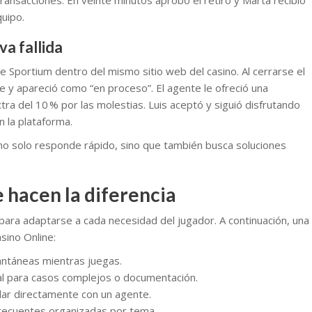
transacciones. En veinte minutos aprobó el retiro y Marta recibió
quipo.
va fallida
e Sportium dentro del mismo sitio web del casino. Al cerrarse el
 y apareció como “en proceso”. El agente le ofreció una
a del 10 % por las molestias. Luis aceptó y siguió disfrutando
n la plataforma.
no solo responde rápido, sino que también busca soluciones
 hacen la diferencia
 para adaptarse a cada necesidad del jugador. A continuación, una
sino Online:
ntáneas mientras juegas.
l para casos complejos o documentación.
ar directamente con un agente.
recuentes organizadas por tema.