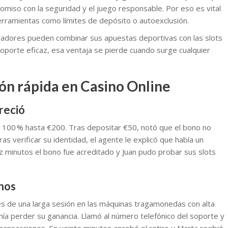
miso con la seguridad y el juego responsable. Por eso es vital
 herramientas como límites de depósito o autoexclusión.
jugadores pueden combinar sus apuestas deportivas con las slots
 soporte eficaz, esa ventaja se pierde cuando surge cualquier
ión rápida en Casino Online
reció
de 100 % hasta €200. Tras depositar €50, notó que el bono no
ras verificar su identidad, el agente le explicó que había un
z minutos el bono fue acreditado y Juan pudo probar sus slots
rnos
s de una larga sesión en las máquinas tragamonedas con alta
emía perder su ganancia. Llamó al número telefónico del soporte y