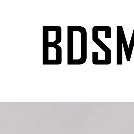
Skip
to
content