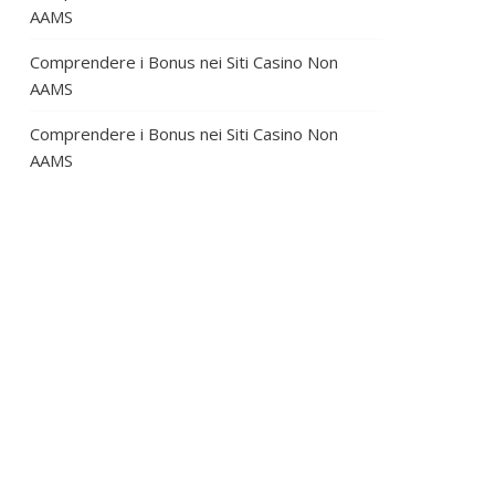
AAMS
Comprendere i Bonus nei Siti Casino Non
AAMS
Comprendere i Bonus nei Siti Casino Non
AAMS