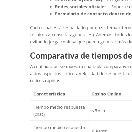
Redes sociales oficiales
– Soporte r
Formulario de contacto dentro del 
Cada canal está respaldado por un sistema interno
técnicos > consultas generales). Además, todos lo
evitando jerga confusa que pueda generar más du
Comparativa de tiempos de
A continuación se muestra una tabla comparativa 
a dos aspectos críticos: velocidad de respuesta 
retiros rápidos.
Característica
Casino Online
Tiempo medio respuesta
< 5 min
(chat)
Tiempo medio respuesta
< 30 min