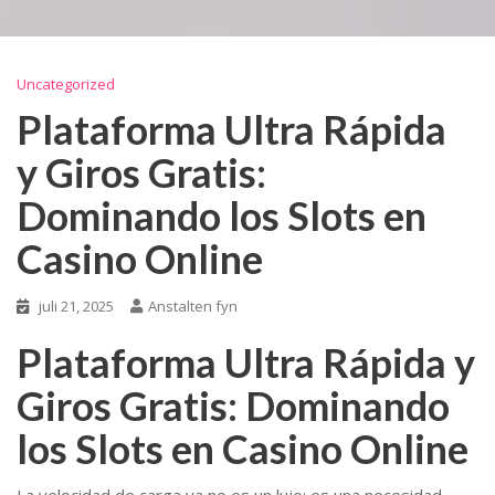
Uncategorized
Plataforma Ultra Rápida
y Giros Gratis:
Dominando los Slots en
Casino Online
juli 21, 2025
Anstalten fyn
Plataforma Ultra Rápida y
Giros Gratis: Dominando
los Slots en Casino Online