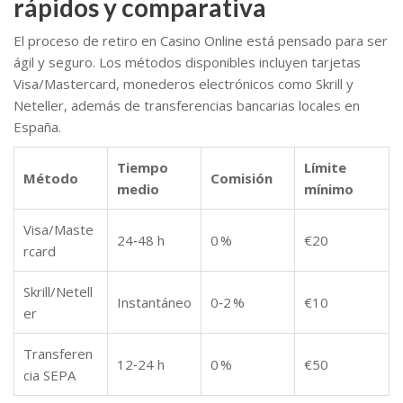
rápidos y comparativa
El proceso de retiro en Casino Online está pensado para ser
ágil y seguro. Los métodos disponibles incluyen tarjetas
Visa/Mastercard, monederos electrónicos como Skrill y
Neteller, además de transferencias bancarias locales en
España.
Tiempo
Límite
Método
Comisión
medio
mínimo
Visa/Maste
24‑48 h
0 %
€20
rcard
Skrill/Netell
Instantáneo
0‑2 %
€10
er
Transferen
12‑24 h
0 %
€50
cia SEPA