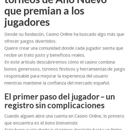
que premian a los
jugadores
Desde su fundación, Casino Online ha buscado algo más que
ofrecer juegos divertidos.
Quiere crear una comunidad donde cada jugador sienta que
recibe un trato justo y beneficios reales.
En este artículo descubriremos cómo el casino combina
bonos generosos, torneos festivos y herramientas de juego
responsable para mejorar la experiencia del usuario
mientras mantiene la confianza del mercado español.
El primer paso del jugador – un
registro sin complicaciones
Cuando alguien abre una cuenta en Casino Online, lo primero
que encuentra es el
bono bienvenida
.
Este bono suele duplicar el primer depósito hasta un límite