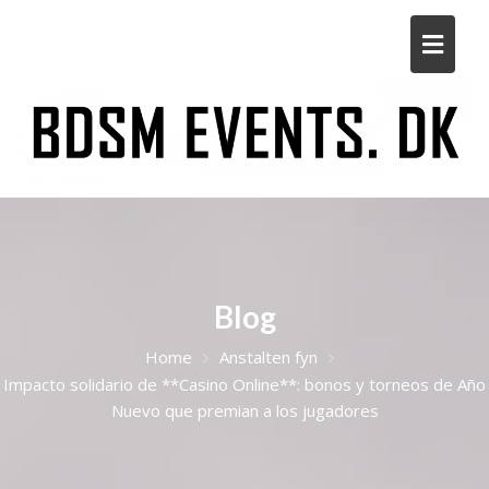
Skip
to
content
Blog
Home
Anstalten fyn
Impacto solidario de **Casino Online**: bonos y torneos de Año
Nuevo que premian a los jugadores