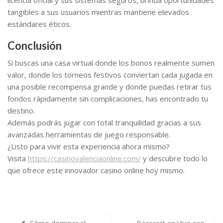
tangibles a sus usuarios mientras mantiene elevados
estándares éticos.
Conclusión
Si buscas una casa virtual donde los bonos realmente sumen
valor, donde los torneos festivos conviertan cada jugada en
una posible recompensa grande y donde puedas retirar tus
fondos rápidamente sin complicaciones, has encontrado tu
destino.
Además podrás jugar con total tranquilidad gracias a sus
avanzadas herramientas de juego responsable.
¿Listo para vivir esta experiencia ahora mismo?
Visita
https://casinovalenciaonline.com/
y descubre todo lo
que ofrece este innovador casino online hoy mismo.
Indlægsnavigation