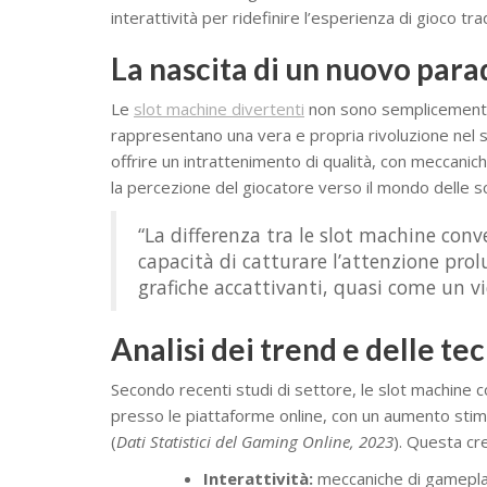
interattività per ridefinire l’esperienza di gioco tra
La nascita di un nuovo para
Le
slot machine divertenti
non sono semplicemente v
rappresentano una vera e propria rivoluzione nel s
offrire un intrattenimento di qualità, con meccanic
la percezione del giocatore verso il mondo delle s
“La differenza tra le slot machine conve
capacità di catturare l’attenzione pr
grafiche accattivanti, quasi come un vi
Analisi dei trend e delle te
Secondo recenti studi di settore, le slot machine
presso le piattaforme online, con un aumento stima
(
Dati Statistici del Gaming Online, 2023
). Questa cre
Interattività:
meccaniche di gameplay e