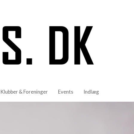
Klubber & Foreninger
Events
Indlæg