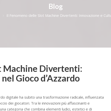
Blog
n
Il Fenomeno delle Slot Machine Divertenti: Innovazione e Cult
t Machine Divertenti:
 nel Gioco d’Azzardo
ardo digitale ha subito una trasformazione radicale, influenzata
cio dei giocatori. Tra le innovazioni più affascinanti e
 una categoria che combina elementi ludici, estetici e di