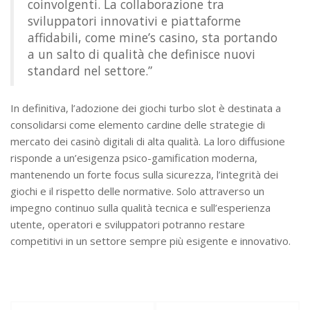
coinvolgenti. La collaborazione tra
sviluppatori innovativi e piattaforme
affidabili, come mine’s casino, sta portando
a un salto di qualità che definisce nuovi
standard nel settore.”
In definitiva, l’adozione dei giochi turbo slot è destinata a
consolidarsi come elemento cardine delle strategie di
mercato dei casinò digitali di alta qualità. La loro diffusione
risponde a un’esigenza psico-gamification moderna,
mantenendo un forte focus sulla sicurezza, l’integrità dei
giochi e il rispetto delle normative. Solo attraverso un
impegno continuo sulla qualità tecnica e sull’esperienza
utente, operatori e sviluppatori potranno restare
competitivi in un settore sempre più esigente e innovativo.