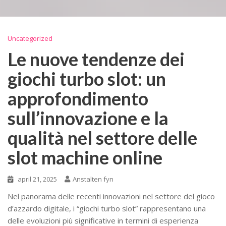
Uncategorized
Le nuove tendenze dei
giochi turbo slot: un
approfondimento
sull’innovazione e la
qualità nel settore delle
slot machine online
april 21, 2025
Anstalten fyn
Nel panorama delle recenti innovazioni nel settore del gioco
d’azzardo digitale, i “giochi turbo slot” rappresentano una
delle evoluzioni più significative in termini di esperienza