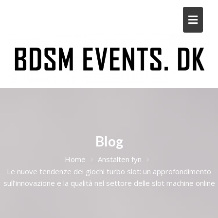
Skip
to
content
Blog
Home
Anstalten fyn
Le nuove tendenze dei giochi turbo slot: un approfondimento
sull’innovazione e la qualità nel settore delle slot machine online