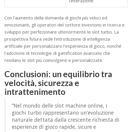
l’interazione
Con l’aumento della domanda di giochi più veloci ed
emozionanti, gli operatori del settore investono in ricerca e
sviluppo per perfezionare ulteriormente le slot turbo. La
prospettiva futura vede l’introduzione di intelligenza
artificiale per personalizzare l’esperienza di gioco, nonché
l’adozione di tecnologie di gamification avanzate che
rendano le slot più coinvolgenti e personalizzate.
Conclusioni: un equilibrio tra
velocità, sicurezza e
intrattenimento
“Nel mondo delle slot machine online, i
giochi turbo rappresentano un’evoluzione
naturale dettata dalla crescente richiesta di
esperienze di gioco rapide, sicure e