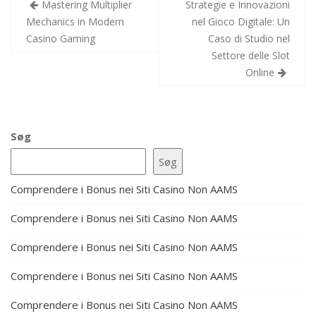
Indlægsnavigation
Mastering Multiplier
Strategie e Innovazioni
Mechanics in Modern
nel Gioco Digitale: Un
Casino Gaming
Caso di Studio nel
Settore delle Slot
Online
Søg
Søg
Comprendere i Bonus nei Siti Casino Non AAMS
Comprendere i Bonus nei Siti Casino Non AAMS
Comprendere i Bonus nei Siti Casino Non AAMS
Comprendere i Bonus nei Siti Casino Non AAMS
Comprendere i Bonus nei Siti Casino Non AAMS