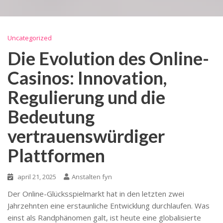
Uncategorized
Die Evolution des Online-
Casinos: Innovation,
Regulierung und die
Bedeutung
vertrauenswürdiger
Plattformen
april 21, 2025
Anstalten fyn
Der Online-Glücksspielmarkt hat in den letzten zwei
Jahrzehnten eine erstaunliche Entwicklung durchlaufen. Was
einst als Randphänomen galt, ist heute eine globalisierte