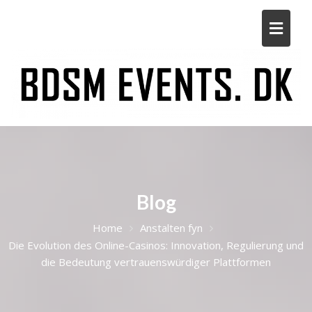
Skip
to
content
Blog
Home
Anstalten fyn
Die Evolution des Online-Casinos: Innovation, Regulierung und
die Bedeutung vertrauenswürdiger Plattformen