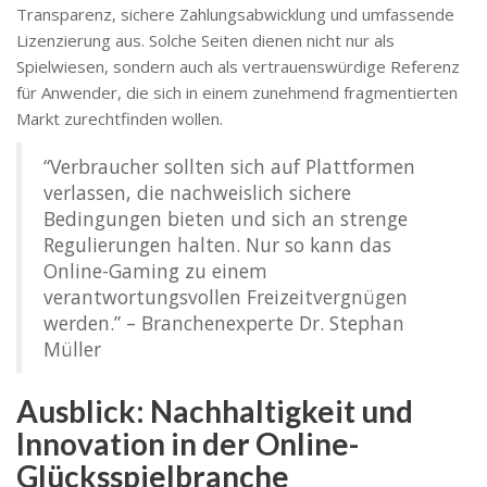
Transparenz, sichere Zahlungsabwicklung und umfassende
Lizenzierung aus. Solche Seiten dienen nicht nur als
Spielwiesen, sondern auch als vertrauenswürdige Referenz
für Anwender, die sich in einem zunehmend fragmentierten
Markt zurechtfinden wollen.
“Verbraucher sollten sich auf Plattformen
verlassen, die nachweislich sichere
Bedingungen bieten und sich an strenge
Regulierungen halten. Nur so kann das
Online-Gaming zu einem
verantwortungsvollen Freizeitvergnügen
werden.” – Branchenexperte Dr. Stephan
Müller
Ausblick: Nachhaltigkeit und
Innovation in der Online-
Glücksspielbranche