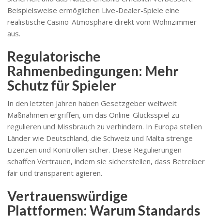
Beispielsweise ermöglichen Live-Dealer-Spiele eine
realistische Casino-Atmosphäre direkt vom Wohnzimmer
aus.
Regulatorische
Rahmenbedingungen: Mehr
Schutz für Spieler
In den letzten Jahren haben Gesetzgeber weltweit
Maßnahmen ergriffen, um das Online-Glücksspiel zu
regulieren und Missbrauch zu verhindern. In Europa stellen
Länder wie Deutschland, die Schweiz und Malta strenge
Lizenzen und Kontrollen sicher. Diese Regulierungen
schaffen Vertrauen, indem sie sicherstellen, dass Betreiber
fair und transparent agieren.
Vertrauenswürdige
Plattformen: Warum Standards