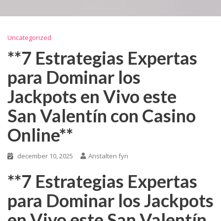
Uncategorized
**7 Estrategias Expertas
para Dominar los
Jackpots en Vivo este
San Valentín con Casino
Online**
december 10, 2025
Anstalten fyn
**7 Estrategias Expertas
para Dominar los Jackpots
en Vivo este San Valentín