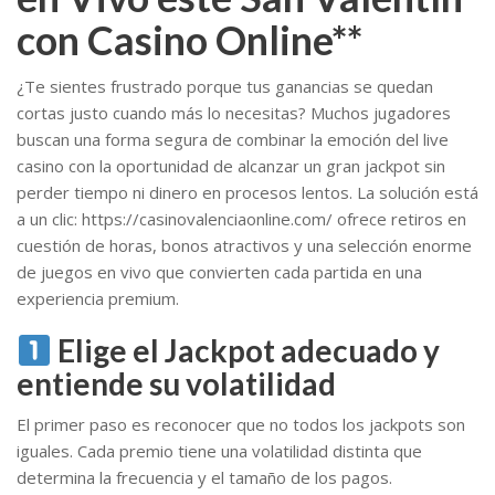
con Casino Online**
¿Te sientes frustrado porque tus ganancias se quedan
cortas justo cuando más lo necesitas? Muchos jugadores
buscan una forma segura de combinar la emoción del live
casino con la oportunidad de alcanzar un gran jackpot sin
perder tiempo ni dinero en procesos lentos. La solución está
a un clic: https://casinovalenciaonline.com/ ofrece retiros en
cuestión de horas, bonos atractivos y una selección enorme
de juegos en vivo que convierten cada partida en una
experiencia premium.
Elige el Jackpot adecuado y
entiende su volatilidad
El primer paso es reconocer que no todos los jackpots son
iguales. Cada premio tiene una volatilidad distinta que
determina la frecuencia y el tamaño de los pagos.