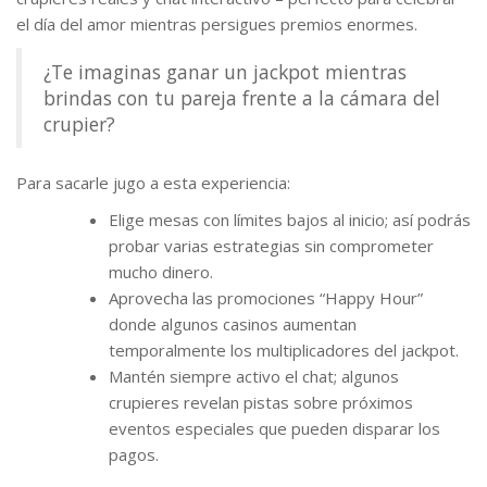
el día del amor mientras persigues premios enormes.
¿Te imaginas ganar un jackpot mientras
brindas con tu pareja frente a la cámara del
crupier?
Para sacarle jugo a esta experiencia:
Elige mesas con límites bajos al inicio; así podrás
probar varias estrategias sin comprometer
mucho dinero.
Aprovecha las promociones “Happy Hour”
donde algunos casinos aumentan
temporalmente los multiplicadores del jackpot.
Mantén siempre activo el chat; algunos
crupieres revelan pistas sobre próximos
eventos especiales que pueden disparar los
pagos.