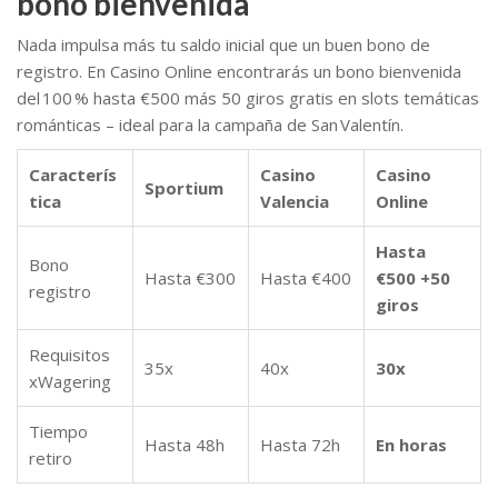
bono bienvenida
Nada impulsa más tu saldo inicial que un buen bono de
registro. En Casino Online encontrarás un bono bienvenida
del 100 % hasta €500 más 50 giros gratis en slots temáticas
románticas – ideal para la campaña de San Valentín.
Caracterís
Casino
Casino
Sportium
tica
Valencia
Online
Hasta
Bono
Hasta €300
Hasta €400
€500 +50
registro
giros
Requisitos
35x
40x
30x
xWagering
Tiempo
Hasta 48h
Hasta 72h
En horas
retiro