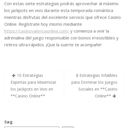
Con estas siete estrategias podrás aprovechar al máximo
los jackpots en vivo durante esta temporada romántica
mientras disfrutas del excelente servicio que ofrece Casino
Online. Regístrate hoy mismo mediante
https://casinovalenciaonline.com/
y comienza a vivir la
adrenalina del juego responsable con bonos irresistibles y
retiros ultra‑rápidos. ¡Que la suerte te acompañe!
Indlægsnavigation
10 Estrategias
8 Estrategias Infalibles
Expertas para Maximizar
para Dominar los Juegos
los Jackpots en Vivo en
Sociales en **Casino
**Casino Online**
Online**
Søg