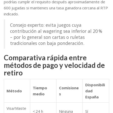
podrías cumplir el requisito después aproximadamente de
600 jugadas si mantienes una tasa ganadora cercana al RTP
indicado.
Consejo experto: evita juegos cuya
contribución al wagering sea inferior al 20 %
– por lo general son cartas o ruletas
tradicionales con baja ponderación.
Comparativa rápida entre
métodos de pago y velocidad de
retiro
Disponibili
Tiempo
Comisione
Método
dad
medio
s
España
Visa/Maste
< 24 h
Ninguna
Sí