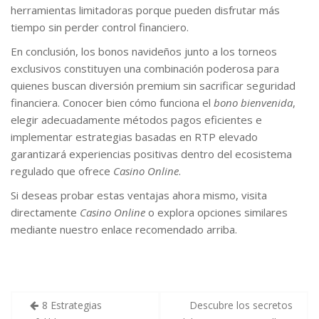
herramientas limitadoras porque pueden disfrutar más
tiempo sin perder control financiero.
En conclusión, los bonos navideños junto a los torneos
exclusivos constituyen una combinación poderosa para
quienes buscan diversión premium sin sacrificar seguridad
financiera. Conocer bien cómo funciona el
bono bienvenida
,
elegir adecuadamente métodos pagos eficientes e
implementar estrategias basadas en RTP elevado
garantizará experiencias positivas dentro del ecosistema
regulado que ofrece
Casino Online
.
Si deseas probar estas ventajas ahora mismo, visita
directamente
Casino Online
o explora opciones similares
mediante nuestro enlace recomendado arriba.
Indlægsnavigation
8 Estrategias
Descubre los secretos