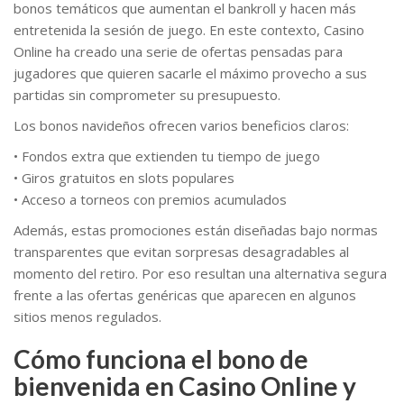
bonos temáticos que aumentan el bankroll y hacen más
entretenida la sesión de juego. En este contexto, Casino
Online ha creado una serie de ofertas pensadas para
jugadores que quieren sacarle el máximo provecho a sus
partidas sin comprometer su presupuesto.
Los bonos navideños ofrecen varios beneficios claros:
• Fondos extra que extienden tu tiempo de juego
• Giros gratuitos en slots populares
• Acceso a torneos con premios acumulados
Además, estas promociones están diseñadas bajo normas
transparentes que evitan sorpresas desagradables al
momento del retiro. Por eso resultan una alternativa segura
frente a las ofertas genéricas que aparecen en algunos
sitios menos regulados.
Cómo funciona el bono de
bienvenida en Casino Online y