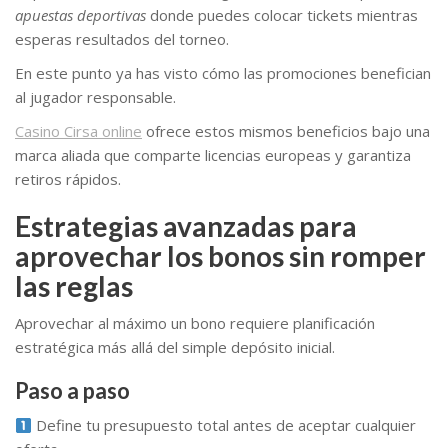
apuestas deportivas
donde puedes colocar tickets mientras
esperas resultados del torneo.
En este punto ya has visto cómo las promociones benefician
al jugador responsable.
Casino Cirsa online
ofrece estos mismos beneficios bajo una
marca aliada que comparte licencias europeas y garantiza
retiros rápidos.
Estrategias avanzadas para
aprovechar los bonos sin romper
las reglas
Aprovechar al máximo un bono requiere planificación
estratégica más allá del simple depósito inicial.
Paso a paso
Define tu presupuesto total antes de aceptar cualquier