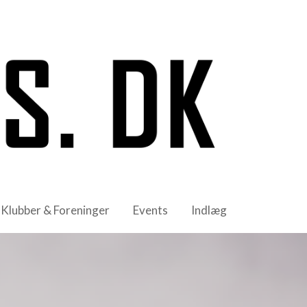
Klubber & Foreninger
Events
Indlæg