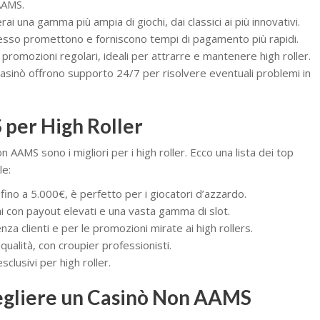
AAMS.
ai una gamma più ampia di giochi, dai classici ai più innovativi.
sso promettono e forniscono tempi di pagamento più rapidi.
promozioni regolari, ideali per attrarre e mantenere high roller.
asinò offrono supporto 24/7 per risolvere eventuali problemi in
 per High Roller
 AAMS sono i migliori per i high roller. Ecco una lista dei top
le:
ino a 5.000€, è perfetto per i giocatori d’azzardo.
i con payout elevati e una vasta gamma di slot.
za clienti e per le promozioni mirate ai high rollers.
 qualità, con croupier professionisti.
clusivi per high roller.
cegliere un Casinò Non AAMS