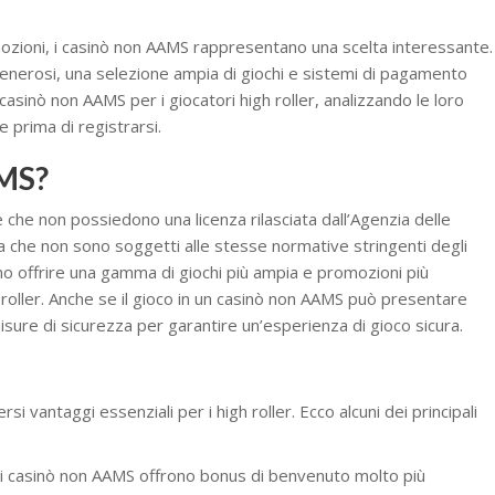
emozioni, i casinò non AAMS rappresentano una scelta interessante.
enerosi, una selezione ampia di giochi e sistemi di pagamento
i casinò non AAMS per i giocatori high roller, analizzando le loro
e prima di registrarsi.
AMS?
 che non possiedono una licenza rilasciata dall’Agenzia delle
ca che non sono soggetti alle stesse normative stringenti degli
ono offrire una gamma di giochi più ampia e promozioni più
h roller. Anche se il gioco in un casinò non AAMS può presentare
isure di sicurezza per garantire un’esperienza di gioco sicura.
 vantaggi essenziali per i high roller. Ecco alcuni dei principali
i casinò non AAMS offrono bonus di benvenuto molto più