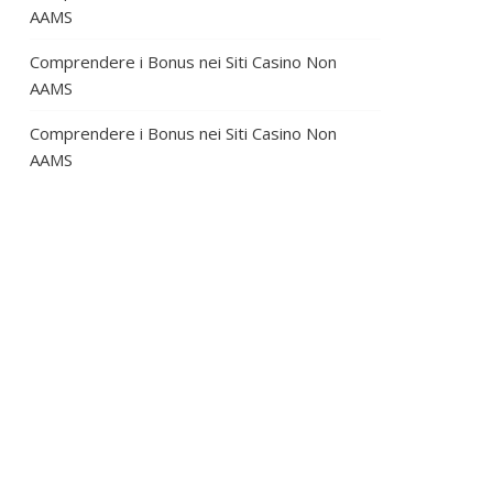
AAMS
Comprendere i Bonus nei Siti Casino Non
AAMS
Comprendere i Bonus nei Siti Casino Non
AAMS