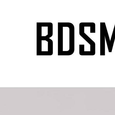
Skip
to
content