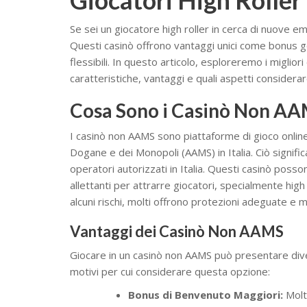
Giocatori High Roller
Se sei un giocatore high roller in cerca di nuove 
Questi casinò offrono vantaggi unici come bonus g
flessibili. In questo articolo, esploreremo i miglior
caratteristiche, vantaggi e quali aspetti considerar
Cosa Sono i Casinò Non A
I casinò non AAMS sono piattaforme di gioco online
Dogane e dei Monopoli (AAMS) in Italia. Ciò signifi
operatori autorizzati in Italia. Questi casinò poss
allettanti per attrarre giocatori, specialmente hig
alcuni rischi, molti offrono protezioni adeguate e m
Vantaggi dei Casinò Non AAMS
Giocare in un casinò non AAMS può presentare diversi
motivi per cui considerare questa opzione:
Bonus di Benvenuto Maggiori:
Molt