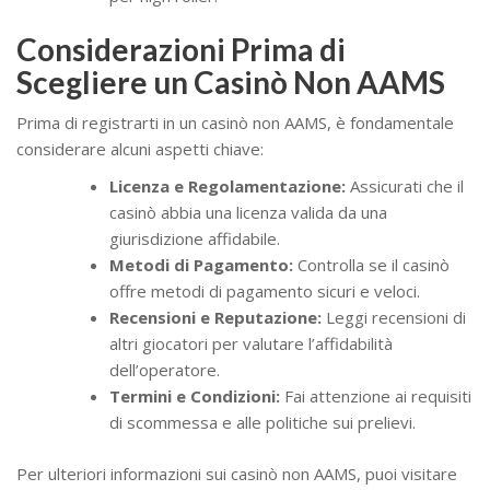
Considerazioni Prima di
Scegliere un Casinò Non AAMS
Prima di registrarti in un casinò non AAMS, è fondamentale
considerare alcuni aspetti chiave:
Licenza e Regolamentazione:
Assicurati che il
casinò abbia una licenza valida da una
giurisdizione affidabile.
Metodi di Pagamento:
Controlla se il casinò
offre metodi di pagamento sicuri e veloci.
Recensioni e Reputazione:
Leggi recensioni di
altri giocatori per valutare l’affidabilità
dell’operatore.
Termini e Condizioni:
Fai attenzione ai requisiti
di scommessa e alle politiche sui prelievi.
Per ulteriori informazioni sui casinò non AAMS, puoi visitare