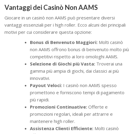
Vantaggi dei Casinò Non AAMS
Giocare in un casinò non AAMS può presentare diversi
vantaggi essenziali per i high roller. Ecco alcuni dei principali
motivi per cui considerare questa opzione:
Bonus di Benvenuto Maggiori:
Molti casinò
non AAMS offrono bonus di benvenuto molto più
competitivi rispetto ai loro omologhi AAMS.
Selezione di Giochi più Vasta:
Troverai una
gamma più ampia di giochi, dai classici ai più
innovativi.
Payout Veloci:
I casinò non AAMS spesso
promettono e forniscono tempi di pagamento
più rapidi.
Promozioni Continuative:
Offerte e
promozioni regolari, ideali per attrarre e
mantenere high roller.
Assistenza Clienti Efficiente:
Molti casinò