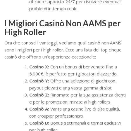
offrono supporto 24/7 per risolvere eventuali
problemi in tempo reale.
I Migliori Casinò Non AAMS per
High Roller
Ora che conosci i vantaggi, vediamo quali casinò non AAMS
sono i migliori per i high roller. Ecco una lista dei top cinque
casinò che offrono un’esperienza eccezionale:
Casino X:
Con un bonus di benvenuto fino a
5.000€, è perfetto per i giocatori d’azzardo.
Casinò Y:
Offre una selezione di giochi con
payout elevati e una vasta gamma di slot.
Casinò Z:
Rinomato per la sua assistenza clienti
e per le promozioni mirate ai high rollers.
Casinò A:
Vanta una casino live di alta qualità,
con croupier professionisti.
Casinò B:
Bonus settimanali e tornei esclusivi
per high roller.