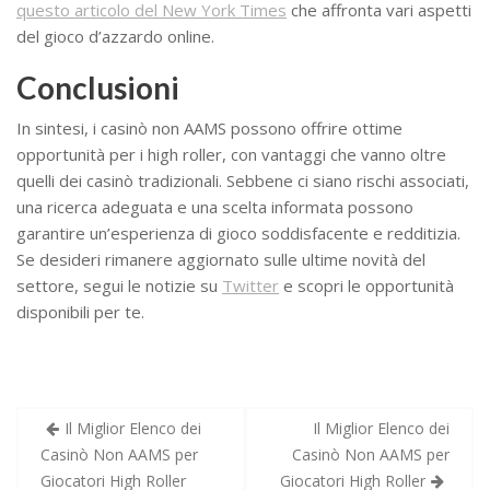
questo articolo del New York Times
che affronta vari aspetti
del gioco d’azzardo online.
Conclusioni
In sintesi, i casinò non AAMS possono offrire ottime
opportunità per i high roller, con vantaggi che vanno oltre
quelli dei casinò tradizionali. Sebbene ci siano rischi associati,
una ricerca adeguata e una scelta informata possono
garantire un’esperienza di gioco soddisfacente e redditizia.
Se desideri rimanere aggiornato sulle ultime novità del
settore, segui le notizie su
Twitter
e scopri le opportunità
disponibili per te.
Indlægsnavigation
Il Miglior Elenco dei
Il Miglior Elenco dei
Casinò Non AAMS per
Casinò Non AAMS per
Giocatori High Roller
Giocatori High Roller