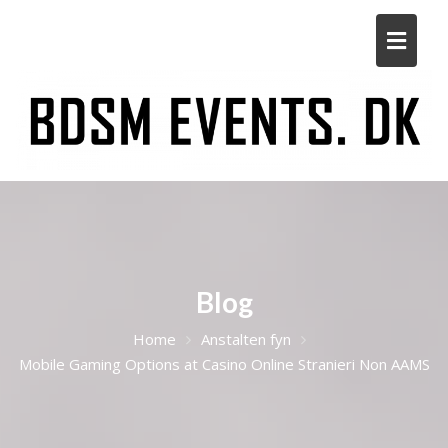
Skip
to
content
Blog
Home
Anstalten fyn
Mobile Gaming Options at Casino Online Stranieri Non AAMS