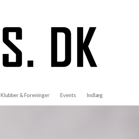
Klubber & Foreninger
Events
Indlæg