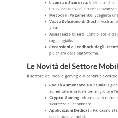
Licenza e Sicurezza:
Verificate che il
utilizzi protocolli di sicurezza avanzati.
Metodi di Pagamento:
Scegliete una
Vasta Selezione di Giochi:
Assicurate
gusti.
Assistenza Clienti:
Controllate la disp
raggiungibile.
Recensioni e Feedback degli Utenti
più chiara della piattaforma.
Le Novità del Settore Mob
Il settore del mobile gaming è in continua evoluzi
Realtà Aumentata e Virtuale:
I gioc
aumentata e virtuale per migliorare l’
Crypto Gaming:
Alcuni casinò online
sicurezza e l’anonimato.
Applicazioni Dedicati:
Più casinò sta
sui dispositivi mobili.