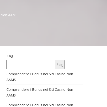
ri Non AAMS
Søg
Søg
Comprendere i Bonus nei Siti Casino Non
AAMS
Comprendere i Bonus nei Siti Casino Non
AAMS
Comprendere i Bonus nei Siti Casino Non