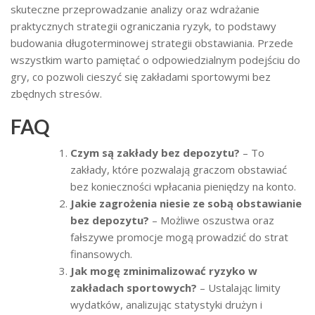
skuteczne przeprowadzanie analizy oraz wdrażanie
praktycznych strategii ograniczania ryzyk, to podstawy
budowania długoterminowej strategii obstawiania. Przede
wszystkim warto pamiętać o odpowiedzialnym podejściu do
gry, co pozwoli cieszyć się zakładami sportowymi bez
zbędnych stresów.
FAQ
Czym są zakłady bez depozytu?
– To
zakłady, które pozwalają graczom obstawiać
bez konieczności wpłacania pieniędzy na konto.
Jakie zagrożenia niesie ze sobą obstawianie
bez depozytu?
– Możliwe oszustwa oraz
fałszywe promocje mogą prowadzić do strat
finansowych.
Jak mogę zminimalizować ryzyko w
zakładach sportowych?
– Ustalając limity
wydatków, analizując statystyki drużyn i