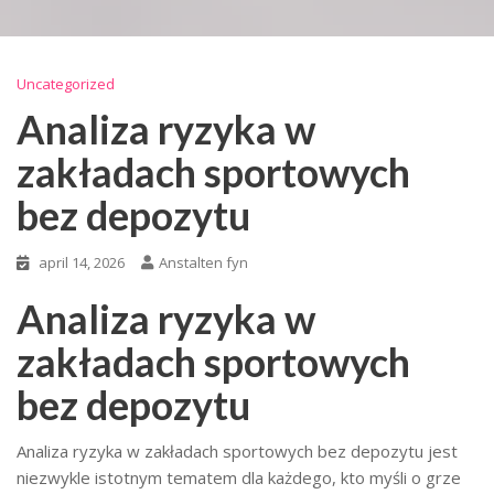
Uncategorized
Analiza ryzyka w
zakładach sportowych
bez depozytu
april 14, 2026
Anstalten fyn
Analiza ryzyka w
zakładach sportowych
bez depozytu
Analiza ryzyka w zakładach sportowych bez depozytu jest
niezwykle istotnym tematem dla każdego, kto myśli o grze