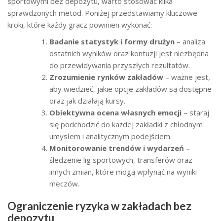
sportowymi bez depozytu, warto stosować kilka
sprawdzonych metod. Poniżej przedstawiamy kluczowe
kroki, które każdy gracz powinien wykonać:
Badanie statystyk i formy drużyn
– analiza
ostatnich wyników oraz kontuzji jest niezbędna
do przewidywania przyszłych rezultatów.
Zrozumienie rynków zakładów
– ważne jest,
aby wiedzieć, jakie opcje zakładów są dostępne
oraz jak działają kursy.
Obiektywna ocena własnych emocji
– staraj
się podchodzić do każdej zakładki z chłodnym
umysłem i analitycznym podejściem.
Monitorowanie trendów i wydarzeń
–
śledzenie lig sportowych, transferów oraz
innych zmian, które mogą wpłynąć na wyniki
meczów.
Ograniczenie ryzyka w zakładach bez
depozytu