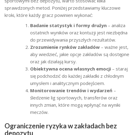
sportowymi bez depozytu, warto stosować kilka
sprawdzonych metod. Poniżej przedstawiamy kluczowe
kroki, które każdy gracz powinien wykonać:
Badanie statystyk i formy drużyn
– analiza
ostatnich wyników oraz kontuzji jest niezbędna
do przewidywania przyszłych rezultatów.
Zrozumienie rynków zakładów
– ważne jest,
aby wiedzieć, jakie opcje zakładów są dostępne
oraz jak działają kursy.
Obiektywna ocena własnych emocji
– staraj
się podchodzić do każdej zakładki z chłodnym
umysłem i analitycznym podejściem.
Monitorowanie trendów i wydarzeń
–
śledzenie lig sportowych, transferów oraz
innych zmian, które mogą wpłynąć na wyniki
meczów.
Ograniczenie ryzyka w zakładach bez
depozytu