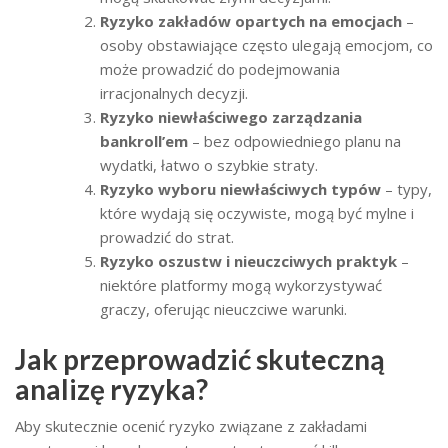
Ryzyko zakładów opartych na emocjach
–
osoby obstawiające często ulegają emocjom, co
może prowadzić do podejmowania
irracjonalnych decyzji.
Ryzyko niewłaściwego zarządzania
bankroll’em
– bez odpowiedniego planu na
wydatki, łatwo o szybkie straty.
Ryzyko wyboru niewłaściwych typów
– typy,
które wydają się oczywiste, mogą być mylne i
prowadzić do strat.
Ryzyko oszustw i nieuczciwych praktyk
–
niektóre platformy mogą wykorzystywać
graczy, oferując nieuczciwe warunki.
Jak przeprowadzić skuteczną
analizę ryzyka?
Aby skutecznie ocenić ryzyko związane z zakładami