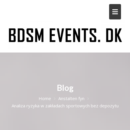
Skip
to
content
Blog
Home
Anstalten fyn
Analiza ryzyka w zakładach sportowych bez depozytu