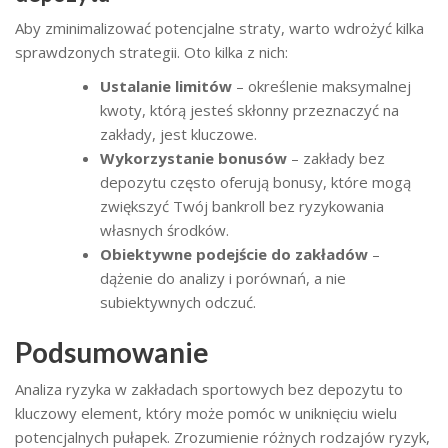
Aby zminimalizować potencjalne straty, warto wdrożyć kilka
sprawdzonych strategii. Oto kilka z nich:
Ustalanie limitów
– określenie maksymalnej
kwoty, którą jesteś skłonny przeznaczyć na
zakłady, jest kluczowe.
Wykorzystanie bonusów
– zakłady bez
depozytu często oferują bonusy, które mogą
zwiększyć Twój bankroll bez ryzykowania
własnych środków.
Obiektywne podejście do zakładów
–
dążenie do analizy i porównań, a nie
subiektywnych odczuć.
Podsumowanie
Analiza ryzyka w zakładach sportowych bez depozytu to
kluczowy element, który może pomóc w uniknięciu wielu
potencjalnych pułapek. Zrozumienie różnych rodzajów ryzyk,