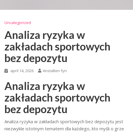
Uncategorized
Analiza ryzyka w
zakładach sportowych
bez depozytu
april 14, 2026
Anstalten fyn
Analiza ryzyka w
zakładach sportowych
bez depozytu
Analiza ryzyka w zakładach sportowych bez depozytu jest
niezwykle istotnym tematem dla każdego, kto myśli o grze