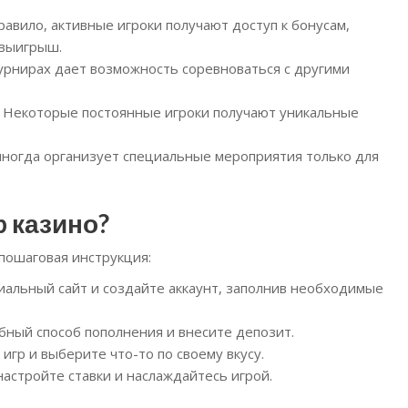
равило, активные игроки получают доступ к бонусам,
 выигрыш.
урнирах дает возможность соревноваться с другими
Некоторые постоянные игроки получают уникальные
ногда организует специальные мероприятия только для
p казино?
 пошаговая инструкция:
альный сайт и создайте аккаунт, заполнив необходимые
ный способ пополнения и внесите депозит.
игр и выберите что-то по своему вкусу.
астройте ставки и наслаждайтесь игрой.