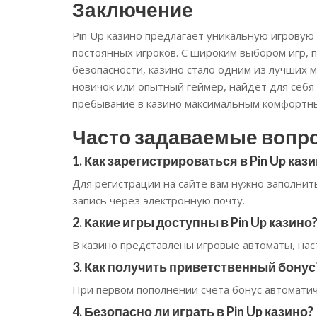
Заключение
Pin Up казино предлагает уникальную игрову
постоянных игроков. С широким выбором игр,
безопасности, казино стало одним из лучших м
новичок или опытный геймер, найдет для себя 
пребывание в казино максимальным комфортны
Часто задаваемые вопро
1. Как зарегистрироваться в Pin Up каз
Для регистрации на сайте вам нужно заполни
запись через электронную почту.
2. Какие игры доступны в Pin Up казино
В казино представлены игровые автоматы, наст
3. Как получить приветственный бонус
При первом пополнении счета бонус автоматиче
4. Безопасно ли играть в Pin Up казино?