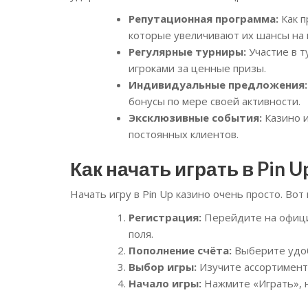
Репутационная программа:
Как п
которые увеличивают их шансы на
Регулярные турниры:
Участие в т
игроками за ценные призы.
Индивидуальные предложения:
бонусы по мере своей активности.
Эксклюзивные события:
Казино и
постоянных клиентов.
Как начать играть в Pin U
Начать игру в Pin Up казино очень просто. Вот
Регистрация:
Перейдите на офици
поля.
Пополнение счёта:
Выберите удоб
Выбор игры:
Изучите ассортимент 
Начало игры:
Нажмите «Играть», н