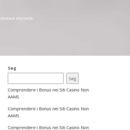
тоянных игроков
Søg
Søg
Comprendere i Bonus nei Siti Casino Non
AAMS
Comprendere i Bonus nei Siti Casino Non
AAMS
Comprendere i Bonus nei Siti Casino Non