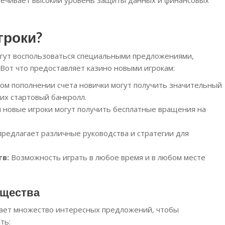
печивает высокий уровень защиты данных и финансовых
гроки?
огут воспользоваться специальными предложениями,
 Вот что предоставляет казино новыми игрокам:
ом пополнении счета новички могут получить значительный
 их стартовый банкролл.
и новые игроки могут получить бесплатные вращения на
редлагает различные руководства и стратегии для
в:
Возможность играть в любое время и в любом месте
ущества
агает множество интересных предложений, чтобы
ть: