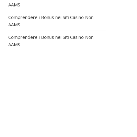
AAMS
Comprendere i Bonus nei Siti Casino Non
AAMS
Comprendere i Bonus nei Siti Casino Non
AAMS