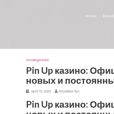
Home
Anstal
Uncategorized
Pin Up казино: Оф
новых и постоянны
april 15, 2026
Anstalten fyn
Pin Up казино: Оф