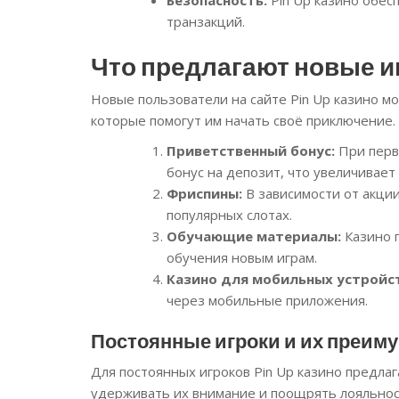
Безопасность:
Pin Up казино обес
транзакций.
Что предлагают новые и
Новые пользователи на сайте Pin Up казино м
которые помогут им начать своё приключение.
Приветственный бонус:
При перв
бонус на депозит, что увеличивает
Фриспины:
В зависимости от акци
популярных слотах.
Обучающие материалы:
Казино п
обучения новым играм.
Казино для мобильных устройст
через мобильные приложения.
Постоянные игроки и их преим
Для постоянных игроков Pin Up казино предл
удерживать их внимание и поощрять лояльнос