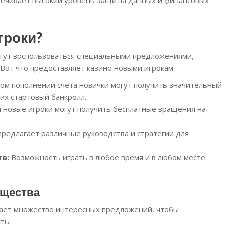
печивает высокий уровень защиты данных и финансовых
гроки?
огут воспользоваться специальными предложениями,
 Вот что предоставляет казино новыми игрокам:
ом пополнении счета новички могут получить значительный
 их стартовый банкролл.
и новые игроки могут получить бесплатные вращения на
редлагает различные руководства и стратегии для
в:
Возможность играть в любое время и в любом месте
ущества
агает множество интересных предложений, чтобы
ть: