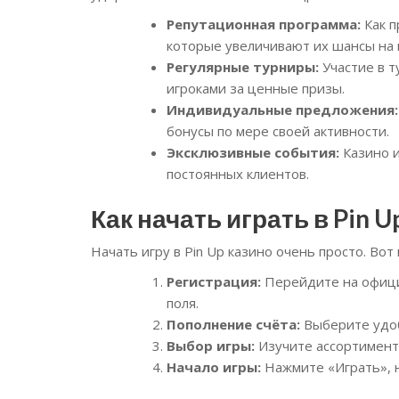
Репутационная программа:
Как п
которые увеличивают их шансы на
Регулярные турниры:
Участие в т
игроками за ценные призы.
Индивидуальные предложения:
бонусы по мере своей активности.
Эксклюзивные события:
Казино и
постоянных клиентов.
Как начать играть в Pin U
Начать игру в Pin Up казино очень просто. Вот
Регистрация:
Перейдите на офици
поля.
Пополнение счёта:
Выберите удоб
Выбор игры:
Изучите ассортимент 
Начало игры:
Нажмите «Играть», н