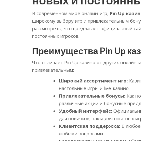
новых и постоянны
В современном мире онлайн-игр,
Pin Up казин
широкому выбору игр и привлекательным бон
рассмотреть, что предлагает официальный сайт
постоянных игроков.
Преимущества Pin Up ка
Что отличает Pin Up казино от других онлайн-
привлекательным:
Широкий ассортимент игр:
Казин
настольные игры и live-казино.
Привлекательные бонусы:
Как но
различные акции и бонусные пред
Удобный интерфейс:
Официальный
для новичков, так и для опытных иг
Клиентская поддержка:
В любое 
любыми вопросами.