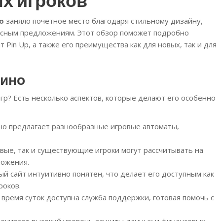
х игроков
о
заняло почетное место благодаря стильному дизайну,
усным предложениям. Этот обзор поможет подробно
 Pin Up, а также его преимущества как для новых, так и для
зино
игр? Есть несколько аспектов, которые делают его особенно
о предлагает разнообразные игровые автоматы,
вые, так и существующие игроки могут рассчитывать на
ложения.
 сайт интуитивно понятен, что делает его доступным как
роков.
время суток доступна служба поддержки, готовая помочь с