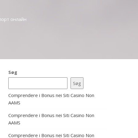
порт онлайн
Søg
Søg
Comprendere i Bonus nei Siti Casino Non
AAMS
Comprendere i Bonus nei Siti Casino Non
AAMS
Comprendere i Bonus nei Siti Casino Non