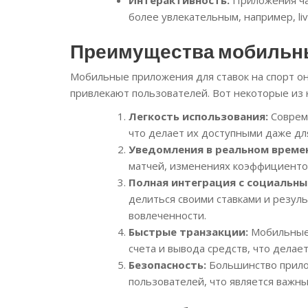
Интерактивность:
Приложения ча
более увлекательным, например, li
Преимущества мобильны
Мобильные приложения для ставок на спорт о
привлекают пользователей. Вот некоторые из 
Легкость использования:
Соврем
что делает их доступными даже д
Уведомления в реальном време
матчей, изменениях коэффициентов
Полная интеграция с социальны
делиться своими ставками и резул
вовлеченности.
Быстрые транзакции:
Мобильные 
счета и вывода средств, что делае
Безопасность:
Большинство прило
пользователей, что является важным