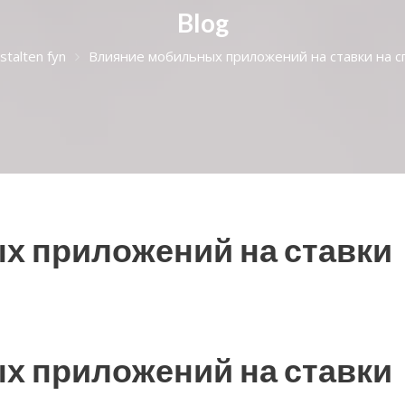
Blog
stalten fyn
Влияние мобильных приложений на ставки на с
х приложений на ставки
х приложений на ставки