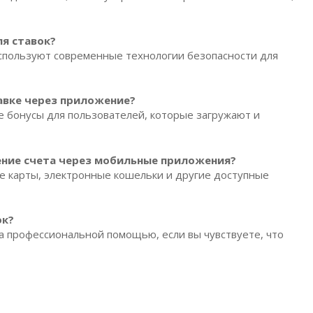
ля ставок?
пользуют современные технологии безопасности для
тавке через приложение?
 бонусы для пользователей, которые загружают и
ение счета через мобильные приложения?
е карты, электронные кошельки и другие доступные
ок?
а профессиональной помощью, если вы чувствуете, что