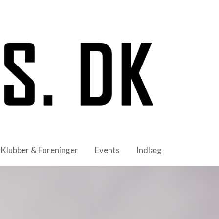
Klubber & Foreninger
Events
Indlæg