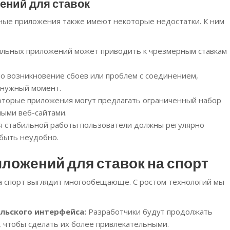
ений для ставок
ные приложения также имеют некоторые недостатки. К ним
льных приложений может приводить к чрезмерным ставкам
 возникновение сбоев или проблем с соединением,
 нужный момент.
торые приложения могут предлагать ограниченный набор
ыми веб-сайтами.
 стабильной работы пользователи должны регулярно
быть неудобно.
ожений для ставок на спорт
а спорт выглядит многообещающе. С ростом технологий мы
льского интерфейса:
Разработчики будут продолжать
 чтобы сделать их более привлекательными.