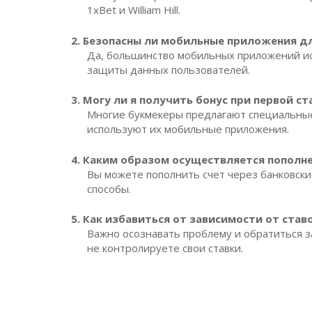
1xBet и William Hill.
2. Безопасны ли мобильные приложения д
Да, большинство мобильных приложений ис
защиты данных пользователей.
3. Могу ли я получить бонус при первой с
Многие букмекеры предлагают специальные
используют их мобильные приложения.
4. Каким образом осуществляется пополн
Вы можете пополнить счет через банковски
способы.
5. Как избавиться от зависимости от став
Важно осознавать проблему и обратиться з
не контролируете свои ставки.