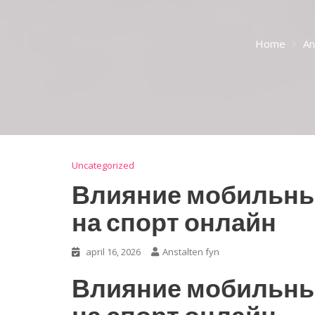
Home
An
Uncategorized
Влияние мобильны
на спорт онлайн
april 16, 2026
Anstalten fyn
Влияние мобильны