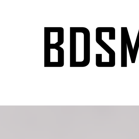
Skip
to
content