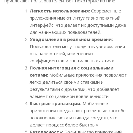
привлекают пользователей. Вот некоторые из них:
Легкость использования:
Современные
приложения имеют интуитивно понятный
интерфейс, что делает их доступными даже
для начинающих пользователей.
Уведомления в реальном времени:
Пользователи могут получать уведомления
о начале матчей, изменениях
коэффициентов и специальных акциях.
Полная интеграция с социальными
сетями:
Мобильные приложения позволяют
легко делиться своими ставками и
результатами с друзьями, что добавляет
элемент социальной вовлеченности.
Быстрые транзакции:
Мобильные
приложения предлагают различные способы
пополнения счета и вывода средств, что
делает процесс более быстрым.
Безопасность:
Большинство приложений