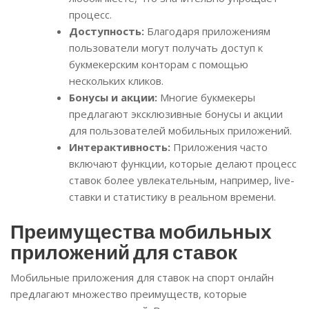
процесс.
Доступность:
Благодаря приложениям
пользователи могут получать доступ к
букмекерским конторам с помощью
нескольких кликов.
Бонусы и акции:
Многие букмекеры
предлагают эксклюзивные бонусы и акции
для пользователей мобильных приложений.
Интерактивность:
Приложения часто
включают функции, которые делают процесс
ставок более увлекательным, например, live-
ставки и статистику в реальном времени.
Преимущества мобильных
приложений для ставок
Мобильные приложения для ставок на спорт онлайн
предлагают множество преимуществ, которые