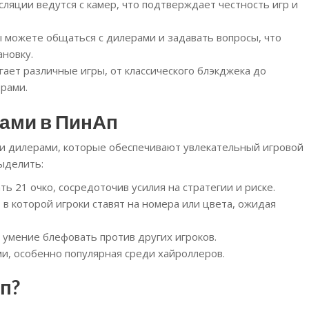
ляции ведутся с камер, что подтверждает честность игр и
 можете общаться с дилерами и задавать вопросы, что
новку.
ает различные игры, от классического блэкджека до
ерами.
ами в ПинАп
и дилерами, которые обеспечивают увлекательный игровой
ыделить:
ь 21 очко, сосредоточив усилия на стратегии и риске.
, в которой игроки ставят на номера или цвета, ожидая
и умение блефовать против других игроков.
и, особенно популярная среди хайроллеров.
Ап?