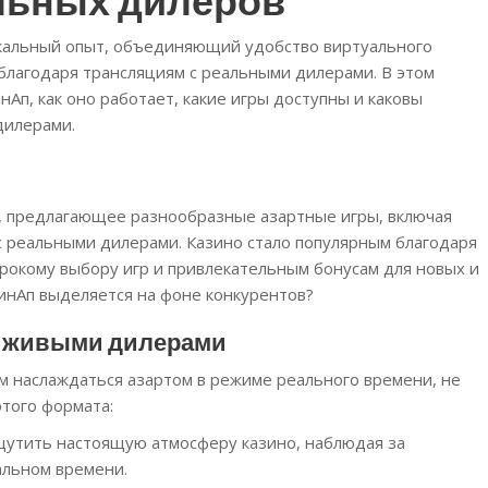
льных дилеров
икальный опыт, объединяющий удобство виртуального
 благодаря трансляциям с реальными дилерами. В этом
Ап, как оно работает, какие игры доступны и каковы
дилерами.
, предлагающее разнообразные азартные игры, включая
 с реальными дилерами. Казино стало популярным благодаря
рокому выбору игр и привлекательным бонусам для новых и
инАп выделяется на фоне конкурентов?
с живыми дилерами
м наслаждаться азартом в режиме реального времени, не
того формата:
утить настоящую атмосферу казино, наблюдая за
альном времени.