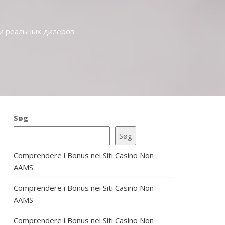
и реальных дилеров
Søg
Søg
Comprendere i Bonus nei Siti Casino Non
AAMS
Comprendere i Bonus nei Siti Casino Non
AAMS
Comprendere i Bonus nei Siti Casino Non