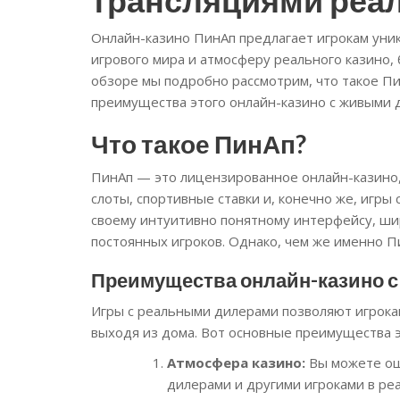
трансляциями реа
Онлайн-казино ПинАп предлагает игрокам ун
игрового мира и атмосферу реального казино,
обзоре мы подробно рассмотрим, что такое Пин
преимущества этого онлайн-казино с живыми 
Что такое ПинАп?
ПинАп — это лицензированное онлайн-казино
слоты, спортивные ставки и, конечно же, игры
своему интуитивно понятному интерфейсу, ши
постоянных игроков. Однако, чем же именно П
Преимущества онлайн-казино 
Игры с реальными дилерами позволяют игрока
выходя из дома. Вот основные преимущества э
Атмосфера казино:
Вы можете ощ
дилерами и другими игроками в ре