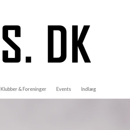
Klubber & Foreninger
Events
Indlæg