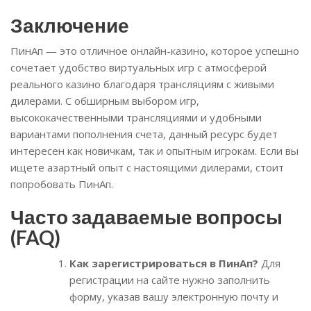
Заключение
ПинАп — это отличное онлайн-казино, которое успешно
сочетает удобство виртуальных игр с атмосферой
реального казино благодаря трансляциям с живыми
дилерами. С обширным выбором игр,
высококачественными трансляциями и удобными
вариантами пополнения счета, данный ресурс будет
интересен как новичкам, так и опытным игрокам. Если вы
ищете азартный опыт с настоящими дилерами, стоит
попробовать ПинАп.
Часто задаваемые вопросы
(FAQ)
Как зарегистрироваться в ПинАп?
Для
регистрации на сайте нужно заполнить
форму, указав вашу электронную почту и