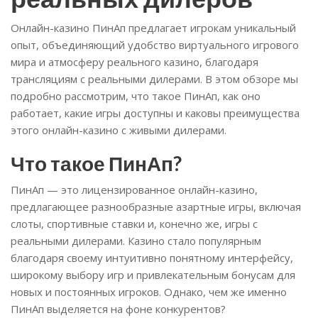
Онлайн-казино ПинАп предлагает игрокам уникальный
опыт, объединяющий удобство виртуального игрового
мира и атмосферу реального казино, благодаря
трансляциям с реальными дилерами. В этом обзоре мы
подробно рассмотрим, что такое ПинАп, как оно
работает, какие игры доступны и каковы преимущества
этого онлайн-казино с живыми дилерами.
Что такое ПинАп?
ПинАп — это лицензированное онлайн-казино,
предлагающее разнообразные азартные игры, включая
слоты, спортивные ставки и, конечно же, игры с
реальными дилерами. Казино стало популярным
благодаря своему интуитивно понятному интерфейсу,
широкому выбору игр и привлекательным бонусам для
новых и постоянных игроков. Однако, чем же именно
ПинАп выделяется на фоне конкурентов?