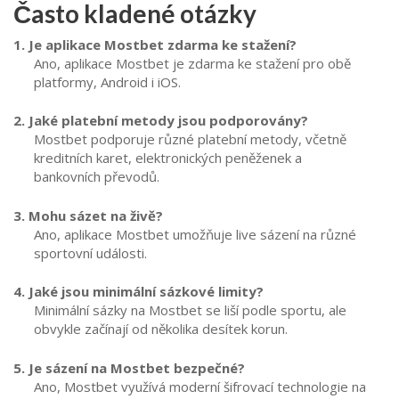
Často kladené otázky
1. Je aplikace Mostbet zdarma ke stažení?
Ano, aplikace Mostbet je zdarma ke stažení pro obě
platformy, Android i iOS.
2. Jaké platební metody jsou podporovány?
Mostbet podporuje různé platební metody, včetně
kreditních karet, elektronických peněženek a
bankovních převodů.
3. Mohu sázet na živě?
Ano, aplikace Mostbet umožňuje live sázení na různé
sportovní události.
4. Jaké jsou minimální sázkové limity?
Minimální sázky na Mostbet se liší podle sportu, ale
obvykle začínají od několika desítek korun.
5. Je sázení na Mostbet bezpečné?
Ano, Mostbet využívá moderní šifrovací technologie na