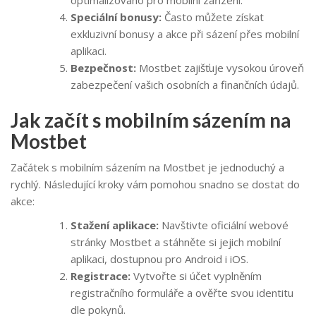
optimalizováno pro mobilní zařízení.
Speciální bonusy:
Často můžete získat
exkluzivní bonusy a akce při sázení přes mobilní
aplikaci.
Bezpečnost:
Mostbet zajišťuje vysokou úroveň
zabezpečení vašich osobních a finančních údajů.
Jak začít s mobilním sázením na
Mostbet
Začátek s mobilním sázením na Mostbet je jednoduchý a
rychlý. Následující kroky vám pomohou snadno se dostat do
akce:
Stažení aplikace:
Navštivte oficiální webové
stránky Mostbet a stáhněte si jejich mobilní
aplikaci, dostupnou pro Android i iOS.
Registrace:
Vytvořte si účet vyplněním
registračního formuláře a ověřte svou identitu
dle pokynů.