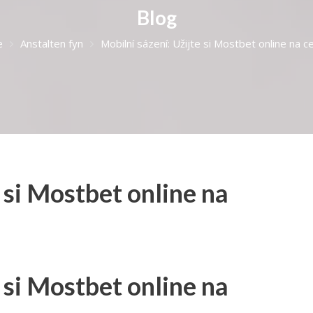
Blog
e
Anstalten fyn
Mobilní sázení: Užijte si Mostbet online na c
 si Mostbet online na
 si Mostbet online na