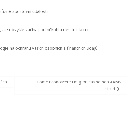
různé sportovní události.
 ale obvykle začínají od několika desítek korun.
ogie na ochranu vašich osobních a finančních údajů.
tách
Come riconoscere i migliori casino non AAMS
sicuri