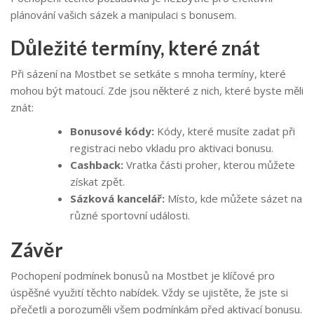
plánování vašich sázek a manipulaci s bonusem.
Důležité termíny, které znát
Při sázení na Mostbet se setkáte s mnoha termíny, které
mohou být matoucí. Zde jsou některé z nich, které byste měli
znát:
Bonusové kódy:
Kódy, které musíte zadat při
registraci nebo vkladu pro aktivaci bonusu.
Cashback:
Vratka části proher, kterou můžete
získat zpět.
Sázková kancelář:
Místo, kde můžete sázet na
různé sportovní události.
Závěr
Pochopení podmínek bonusů na Mostbet je klíčové pro
úspěšné využití těchto nabídek. Vždy se ujistěte, že jste si
přečetli a porozuměli všem podmínkám před aktivací bonusu.