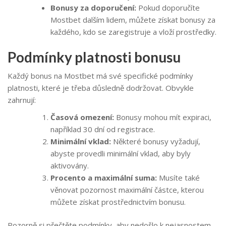
Bonusy za doporučení:
Pokud doporučíte
Mostbet dalším lidem, můžete získat bonusy za
každého, kdo se zaregistruje a vloží prostředky.
Podmínky platnosti bonusu
Každý bonus na Mostbet má své specifické podmínky
platnosti, které je třeba důsledně dodržovat. Obvykle
zahrnují:
Časová omezení:
Bonusy mohou mít expiraci,
například 30 dní od registrace.
Minimální vklad:
Některé bonusy vyžadují,
abyste provedli minimální vklad, aby byly
aktivovány.
Procento a maximální suma:
Musíte také
věnovat pozornost maximální částce, kterou
můžete získat prostřednictvím bonusu.
Pozorně si přečtěte podmínky, aby nedošlo k nejasnostem