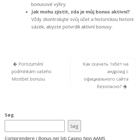
bonusové výhry.
Jak mohu zjistit, zda je můj bonus aktivní?
Vždy zkontrolujte svůj účet a historickou historii
sázek, abyste potvrdili aktivní bonusy.
Indlægsnavigation
Porozumění
Как скачать 1хбет на
podmínkám vašeho
андроид с
Mostbet bonusu
официального сайта
безопасно?
Søg
Søg
Comprendere i Bonus nei Siti Casino Non AAMS