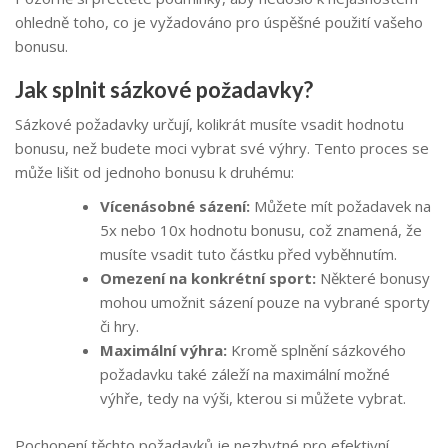
ohledně toho, co je vyžadováno pro úspěšné použití vašeho
bonusu.
Jak splnit sázkové požadavky?
Sázkové požadavky určují, kolikrát musíte vsadit hodnotu
bonusu, než budete moci vybrat své výhry. Tento proces se
může lišit od jednoho bonusu k druhému:
Vícenásobné sázení:
Můžete mít požadavek na
5x nebo 10x hodnotu bonusu, což znamená, že
musíte vsadit tuto částku před vyběhnutím.
Omezení na konkrétní sport:
Některé bonusy
mohou umožnit sázení pouze na vybrané sporty
či hry.
Maximální výhra:
Kromě splnění sázkového
požadavku také záleží na maximální možné
výhře, tedy na výši, kterou si můžete vybrat.
Pochopení těchto požadavků je nezbytné pro efektivní