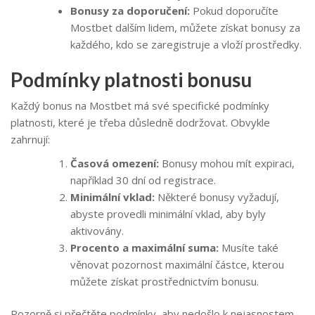
Bonusy za doporučení:
Pokud doporučíte
Mostbet dalším lidem, můžete získat bonusy za
každého, kdo se zaregistruje a vloží prostředky.
Podmínky platnosti bonusu
Každý bonus na Mostbet má své specifické podmínky
platnosti, které je třeba důsledně dodržovat. Obvykle
zahrnují:
Časová omezení:
Bonusy mohou mít expiraci,
například 30 dní od registrace.
Minimální vklad:
Některé bonusy vyžadují,
abyste provedli minimální vklad, aby byly
aktivovány.
Procento a maximální suma:
Musíte také
věnovat pozornost maximální částce, kterou
můžete získat prostřednictvím bonusu.
Pozorně si přečtěte podmínky, aby nedošlo k nejasnostem