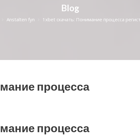
Blog
Anstalten fyn
1xbet скачать: Понимание процесса регис
имание процесса
имание процесса