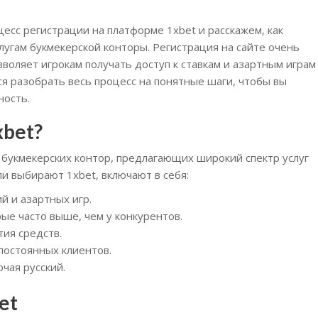
есс регистрации на платформе 1xbet и расскажем, как
лугам букмекерской конторы. Регистрация на сайте очень
зволяет игрокам получать доступ к ставкам и азартным играм
ся разобрать весь процесс на понятные шаги, чтобы вы
ность.
bet?
 букмекерских контор, предлагающих широкий спектр услуг
и выбирают 1xbet, включают в себя:
 и азартных игр.
е часто выше, чем у конкурентов.
ия средств.
постоянных клиентов.
чая русский.
et