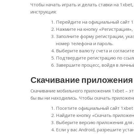
Чтобы начать играть и делать ставки на 1xbet
инструкция:
Перейдите на официальный сайт 1x
Нажмите на кнопку «Регистрация»,
Заполните форму регистрации, указа
номер телефона и пароль.
Выберите валюту счета и согласите
Подтвердите регистрацию по ссылк
Завершите процесс, войдя в личный
Скачивание приложения 
Скачивание мобильного приложения 1xbet – это
бы вы ни находились. Чтобы скачать приложе
Посетите официальный сайт 1xbet 
Найдите кнопку «Скачать приложен
Выберите версию приложения для An
Если у вас Android, разрешите уст