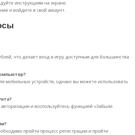
дуйте инструкциям на экране.
ие и войдите в свой аккаунт.
осы
блей, что делает вход в игру доступным для большинства
компьютер?
я мобильных устройств, однако вы можете использовать
унта?
у авторизации и воспользуйтесь функцией «Забыли
ии?
необходимо пройти процесс регистрации и пройти