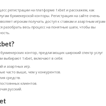
есс регистрации на платформе 1xbet и расскажем, как
лугам букмекерской конторы. Регистрация на сайте очень
зволяет игрокам получать доступ к ставкам и азартным играм
ся разобрать весь процесс на понятные шаги, чтобы вы
ность.
bet?
 букмекерских контор, предлагающих широкий спектр услуг
и выбирают 1xbet, включают в себя:
 и азартных игр.
е часто выше, чем у конкурентов.
ия средств.
постоянных клиентов.
чая русский.
et