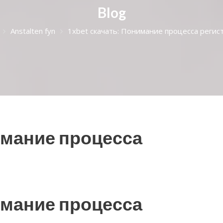
Blog
Anstalten fyn
1xbet скачать: Понимание процесса регис
имание процесса
имание процесса