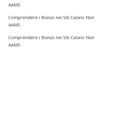
AAMS
Comprendere i Bonus nei Siti Casino Non
AAMS
Comprendere i Bonus nei Siti Casino Non
AAMS