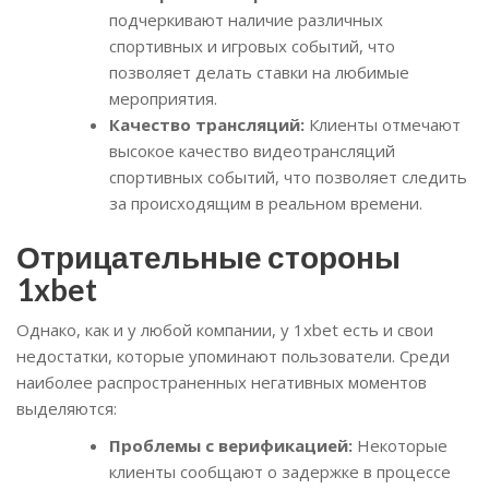
подчеркивают наличие различных
спортивных и игровых событий, что
позволяет делать ставки на любимые
мероприятия.
Качество трансляций:
Клиенты отмечают
высокое качество видеотрансляций
спортивных событий, что позволяет следить
за происходящим в реальном времени.
Отрицательные стороны
1xbet
Однако, как и у любой компании, у 1xbet есть и свои
недостатки, которые упоминают пользователи. Среди
наиболее распространенных негативных моментов
выделяются:
Проблемы с верификацией:
Некоторые
клиенты сообщают о задержке в процессе