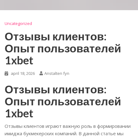
Uncategorized
Отзывы клиентов:
Опыт пользователей
1xbet
april 18, 2026
Anstalten fyn
Отзывы клиентов:
Опыт пользователей
1xbet
Отзывы клиентов играют важную роль в формировании
имиджа букмекерских компаний. В данной статье мы