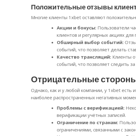
Положительные отзывы клиен
Многие клиенты 1xbet оставляют положитель
Акции и бонусы:
Пользователи час
клиентов и регулярных акциях для 
Обширный выбор событий:
Отзы
событий, что позволяет делать ст
Качество трансляций:
Клиенты о
событий, что позволяет следить з
Отрицательные стороны
Однако, как и у любой компании, у 1xbet есть
наиболее распространенных негативных моме
Проблемы с верификацией:
Неко
верификации учётных записей.
Ограничение по странам:
Пользов
ограничениями, связанными с зако