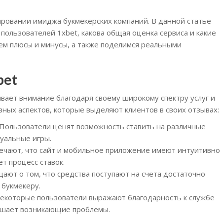
ровании имиджа букмекерских компаний. В данной статье
 пользователей 1xbet, какова общая оценка сервиса и какие
ем плюсы и минусы, а также поделимся реальными
bet
ивает внимание благодаря своему широкому спектру услуг и
вных аспектов, которые выделяют клиентов в своих отзывах:
Пользователи ценят возможность ставить на различные
туальные игры.
чают, что сайт и мобильное приложение имеют интуитивно
т процесс ставок.
ют о том, что средства поступают на счета достаточно
 букмекеру.
екоторые пользователи выражают благодарность к службе
ешает возникающие проблемы.