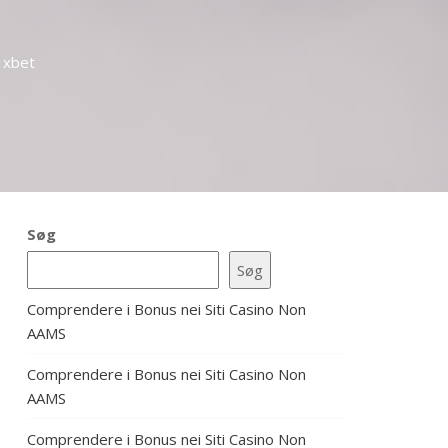
1xbet
Søg
Søg
Comprendere i Bonus nei Siti Casino Non
AAMS
Comprendere i Bonus nei Siti Casino Non
AAMS
Comprendere i Bonus nei Siti Casino Non