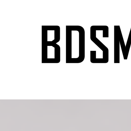
Skip
to
content