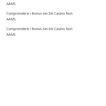
AAMS
Comprendere i Bonus nei Siti Casino Non
AAMS
Comprendere i Bonus nei Siti Casino Non
AAMS