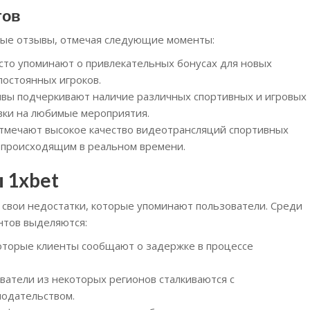
тов
ные отзывы, отмечая следующие моменты:
то упоминают о привлекательных бонусах для новых
постоянных игроков.
вы подчеркивают наличие различных спортивных и игровых
авки на любимые мероприятия.
тмечают высокое качество видеотрансляций спортивных
а происходящим в реальном времени.
 1xbet
 и свои недостатки, которые упоминают пользователи. Среди
нтов выделяются:
торые клиенты сообщают о задержке в процессе
атели из некоторых регионов сталкиваются с
нодательством.