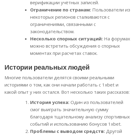
верификации учётных записей.
Ограничение по странам:
Пользователи из
некоторых регионов сталкиваются с
ограничениями, связанными с
законодательством.
Несколько спорных ситуаций:
На форумах
можно встретить обсуждения о спорных
моментах при расчетах ставок.
Истории реальных людей
Многие пользователи делятся своими реальными
историями о том, как они начали работать с 1xbet и
какой опыт у них остался. Вот несколько таких рассказов:
История успеха:
Один из пользователей
смог выиграть значительную сумму
благодаря тщательному анализу спортивных
событий и использованию бонусов 1xbet.
Проблемы с выводом средств:
Другой