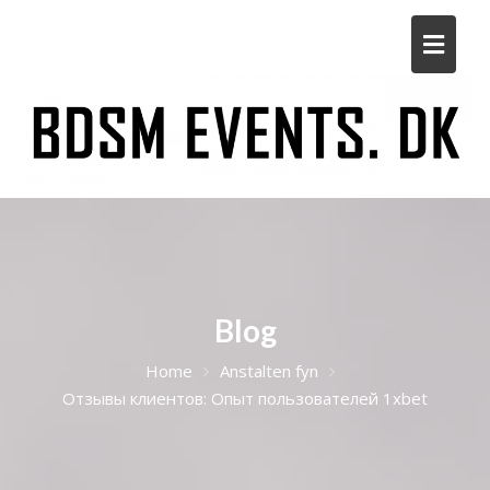
Skip
to
content
Blog
Home
Anstalten fyn
Отзывы клиентов: Опыт пользователей 1xbet