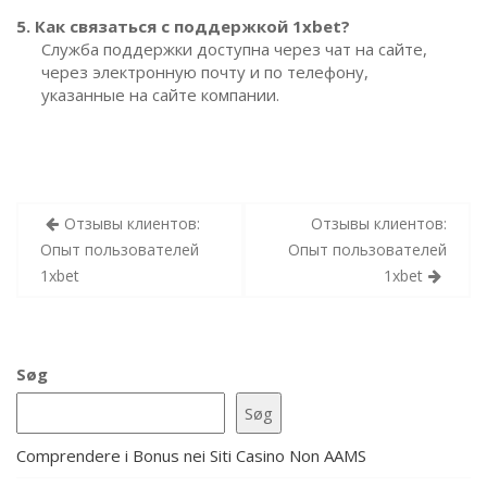
5. Как связаться с поддержкой 1xbet?
Служба поддержки доступна через чат на сайте,
через электронную почту и по телефону,
указанные на сайте компании.
Indlægsnavigation
Отзывы клиентов:
Отзывы клиентов:
Опыт пользователей
Опыт пользователей
1xbet
1xbet
Søg
Søg
Comprendere i Bonus nei Siti Casino Non AAMS