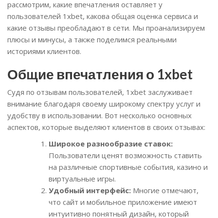
рассмотрим, какие впечатления оставляет у
пользователей 1xbet, какова общая оценка сервиса и
какие отзывы преобладают в сети. Мы проанализируем
плюсы и минусы, а также поделимся реальными
историями клиентов.
Общие впечатления о 1xbet
Судя по отзывам пользователей, 1xbet заслуживает
внимание благодаря своему широкому спектру услуг и
удобству в использовании. Вот несколько основных
аспектов, которые выделяют клиентов в своих отзывах:
Широкое разнообразие ставок:
Пользователи ценят возможность ставить
на различные спортивные события, казино и
виртуальные игры.
Удобный интерфейс:
Многие отмечают,
что сайт и мобильное приложение имеют
интуитивно понятный дизайн, который