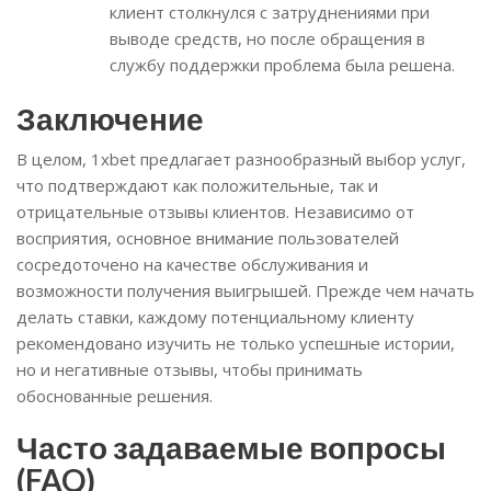
клиент столкнулся с затруднениями при
выводе средств, но после обращения в
службу поддержки проблема была решена.
Заключение
В целом, 1xbet предлагает разнообразный выбор услуг,
что подтверждают как положительные, так и
отрицательные отзывы клиентов. Независимо от
восприятия, основное внимание пользователей
сосредоточено на качестве обслуживания и
возможности получения выигрышей. Прежде чем начать
делать ставки, каждому потенциальному клиенту
рекомендовано изучить не только успешные истории,
но и негативные отзывы, чтобы принимать
обоснованные решения.
Часто задаваемые вопросы
(FAQ)