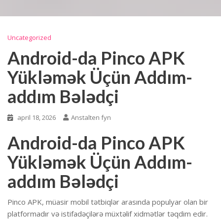
Uncategorized
Android-da Pinco APK
Yükləmək Üçün Addım-
addım Bələdçi
april 18, 2026
Anstalten fyn
Android-da Pinco APK
Yükləmək Üçün Addım-
addım Bələdçi
Pinco APK, müasir mobil tətbiqlər arasında populyar olan bir
platformadır və istifadəçilərə müxtəlif xidmətlər təqdim edir.