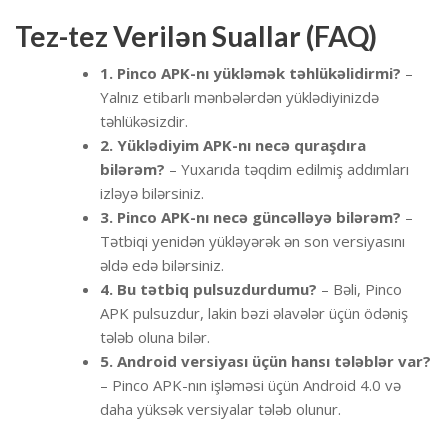
Tez-tez Verilən Suallar (FAQ)
1. Pinco APK-nı yükləmək təhlükəlidirmi?
–
Yalnız etibarlı mənbələrdən yüklədiyinizdə
təhlükəsizdir.
2. Yüklədiyim APK-nı necə quraşdıra
bilərəm?
– Yuxarıda təqdim edilmiş addımları
izləyə bilərsiniz.
3. Pinco APK-nı necə güncəlləyə bilərəm?
–
Tətbiqi yenidən yükləyərək ən son versiyasını
əldə edə bilərsiniz.
4. Bu tətbiq pulsuzdurdumu?
– Bəli, Pinco
APK pulsuzdur, lakin bəzi əlavələr üçün ödəniş
tələb oluna bilər.
5. Android versiyası üçün hansı tələblər var?
– Pinco APK-nın işləməsi üçün Android 4.0 və
daha yüksək versiyalar tələb olunur.