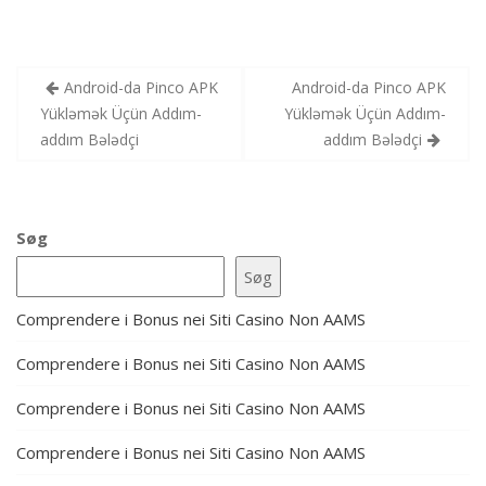
Indlægsnavigation
Android-da Pinco APK
Android-da Pinco APK
Yükləmək Üçün Addım-
Yükləmək Üçün Addım-
addım Bələdçi
addım Bələdçi
Søg
Søg
Comprendere i Bonus nei Siti Casino Non AAMS
Comprendere i Bonus nei Siti Casino Non AAMS
Comprendere i Bonus nei Siti Casino Non AAMS
Comprendere i Bonus nei Siti Casino Non AAMS