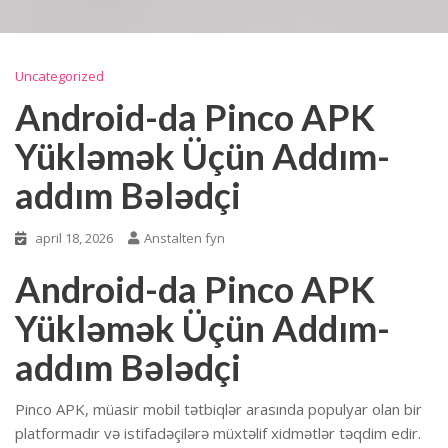
Uncategorized
Android-da Pinco APK
Yükləmək Üçün Addım-
addım Bələdçi
april 18, 2026
Anstalten fyn
Android-da Pinco APK
Yükləmək Üçün Addım-
addım Bələdçi
Pinco APK, müasir mobil tətbiqlər arasında populyar olan bir
platformadır və istifadəçilərə müxtəlif xidmətlər təqdim edir.