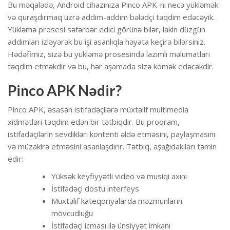
Bu məqalədə, Android cihazınıza Pinco APK-nı necə yükləmək
və quraşdırmaq üzrə addım-addım bələdçi təqdim edəcəyik.
Yükləmə prosesi səfərbər edici görünə bilər, lakin düzgün
addımları izləyərək bu işi asanlıqla həyata keçirə bilərsiniz.
Hədəfimiz, sizə bu yükləmə prosesində lazımlı məlumatları
təqdim etməkdir və bu, hər aşamada sizə kömək edəcəkdir.
Pinco APK Nədir?
Pinco APK, əsasən istifadəçilərə müxtəlif multimedia
xidmətləri təqdim edən bir tətbiqdir. Bu proqram,
istifadəçilərin sevdikləri kontenti əldə etməsini, paylaşmasını
və müzakirə etməsini asanlaşdırır. Tətbiq, aşağıdakıları təmin
edir:
Yüksək keyfiyyətli video və musiqi axını
İstifadəçi dostu interfeys
Müxtəlif kateqoriyalarda məzmunların
mövcudluğu
İstifadəçi icması ilə ünsiyyət imkanı