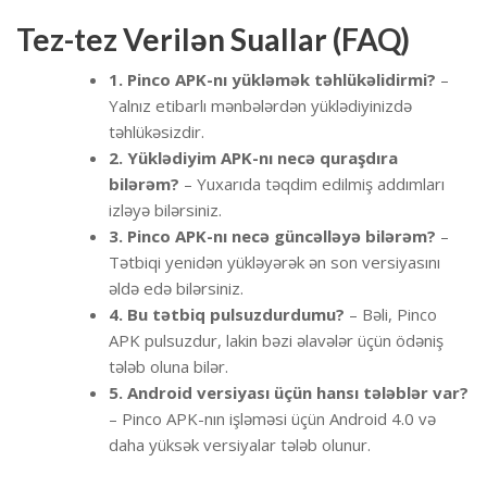
Tez-tez Verilən Suallar (FAQ)
1. Pinco APK-nı yükləmək təhlükəlidirmi?
–
Yalnız etibarlı mənbələrdən yüklədiyinizdə
təhlükəsizdir.
2. Yüklədiyim APK-nı necə quraşdıra
bilərəm?
– Yuxarıda təqdim edilmiş addımları
izləyə bilərsiniz.
3. Pinco APK-nı necə güncəlləyə bilərəm?
–
Tətbiqi yenidən yükləyərək ən son versiyasını
əldə edə bilərsiniz.
4. Bu tətbiq pulsuzdurdumu?
– Bəli, Pinco
APK pulsuzdur, lakin bəzi əlavələr üçün ödəniş
tələb oluna bilər.
5. Android versiyası üçün hansı tələblər var?
– Pinco APK-nın işləməsi üçün Android 4.0 və
daha yüksək versiyalar tələb olunur.