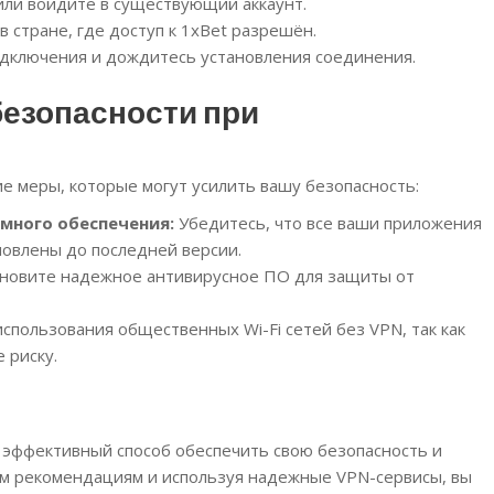
или войдите в существующий аккаунт.
 стране, где доступ к 1xBet разрешён.
дключения и дождитесь установления соединения.
езопасности при
е меры, которые могут усилить вашу безопасность:
много обеспечения:
Убедитесь, что все ваши приложения
новлены до последней версии.
новите надежное антивирусное ПО для защиты от
спользования общественных Wi-Fi сетей без VPN, так как
 риску.
 эффективный способ обеспечить свою безопасность и
м рекомендациям и используя надежные VPN-сервисы, вы