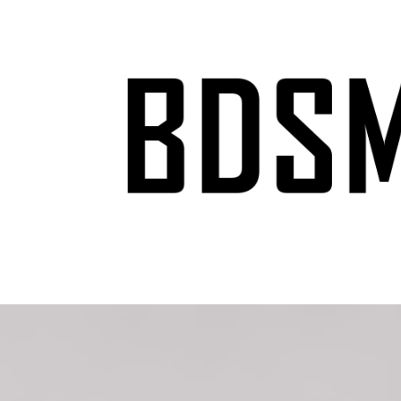
Skip
to
content