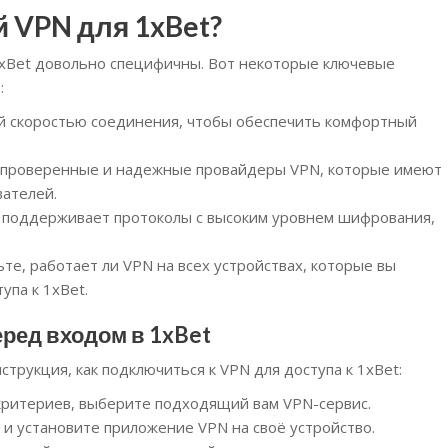
 VPN для 1xBet?
 1xBet довольно специфичны. Вот некоторые ключевые
:
й скоростью соединения, чтобы обеспечить комфортный
 проверенные и надежные провайдеры VPN, которые имеют
ателей.
 поддерживает протоколы с высоким уровнем шифрования,
е, работает ли VPN на всех устройствах, которые вы
упа к 1xBet.
ред входом в 1xBet
струкция, как подключиться к VPN для доступа к 1xBet:
критериев, выберите подходящий вам VPN-сервис.
 и установите приложение VPN на своё устройство.