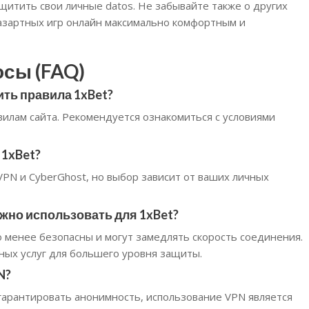
ащитить свои личные datos. Не забывайте также о других
 азартных игр онлайн максимально комфортным и
сы (FAQ)
ить правила 1xBet?
илам сайта. Рекомендуется ознакомиться с условиями
 1xBet?
PN и CyberGhost, но выбор зависит от ваших личных
ожно использовать для 1xBet?
 менее безопасны и могут замедлять скорость соединения.
ных услуг для большего уровня защиты.
N?
 гарантировать анонимность, использование VPN является