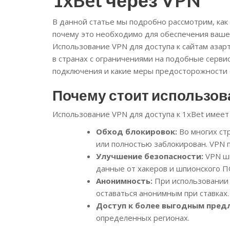
1xBet через VPN
В данной статье мы подробно рассмотрим, ка
почему это необходимо для обеспечения ваше
Использование VPN для доступа к сайтам азарт
в странах с ограничениями на подобные серви
подключения и какие меры предосторожности 
Почему стоит использова
Использование VPN для доступа к 1xBet имеет
Обход блокировок:
Во многих ст
или полностью заблокирован. VPN 
Улучшение безопасности:
VPN ши
данные от хакеров и шпионского П
Анонимность:
При использовании 
оставаться анонимным при ставках.
Доступ к более выгодным пред
определенных регионах.