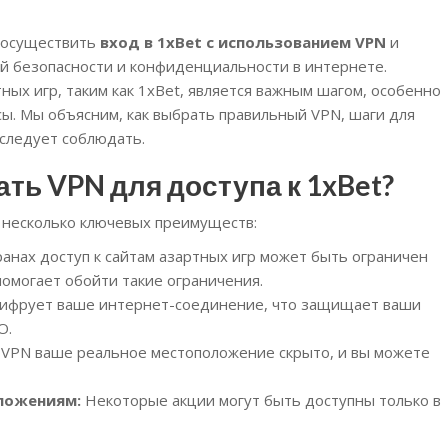
к осуществить
вход в 1xBet с использованием VPN
и
й безопасности и конфиденциальности в интернете.
ных игр, таким как 1xBet, является важным шагом, особенно
сы. Мы объясним, как выбрать правильный VPN, шаги для
следует соблюдать.
ть VPN для доступа к 1xBet?
 несколько ключевых преимуществ:
ранах доступ к сайтам азартных игр может быть ограничен
помогает обойти такие ограничения.
фрует ваше интернет-соединение, что защищает ваши
О.
VPN ваше реальное местоположение скрыто, и вы можете
ложениям:
Некоторые акции могут быть доступны только в