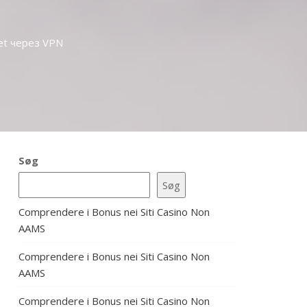
et через VPN
Søg
Søg
Comprendere i Bonus nei Siti Casino Non
AAMS
Comprendere i Bonus nei Siti Casino Non
AAMS
Comprendere i Bonus nei Siti Casino Non