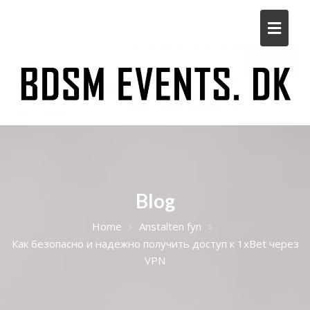
Skip
to
content
Blog
Home
Anstalten fyn
Как безопасно и надежно получить доступ к 1xBet через
VPN