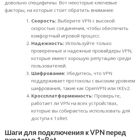
довольно специфичны. Вот некоторые ключевые
факторы, на которые стоит обратить внимание:
Скорость:
Выберите VPN с высокой
скоростью соединения, чтобы обеспечить
комфортный игровой процесс.
Надежность:
Используйте только
проверенные и надежные провайдеры VPN,
которые имеют хорошую репутацию среди
пользователей.
Шифрование:
Убедитесь, что VPN
поддерживает протоколы с высоким уровнем
шифрования, такие как OpenVPN или IKEv2.
Кроссплатформенность:
Проверьте,
работает ли VPN на всех устройствах,
которые вы собираетесь использовать для
доступа к 1xBet.
Шаги для подключения к VPN перед
входом в 1xBet