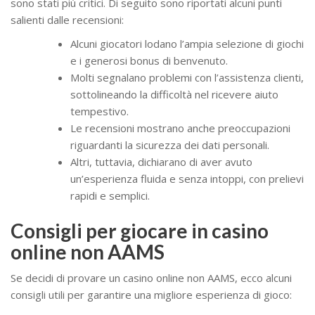
sono stati più critici. Di seguito sono riportati alcuni punti
salienti dalle recensioni:
Alcuni giocatori lodano l’ampia selezione di giochi
e i generosi bonus di benvenuto.
Molti segnalano problemi con l’assistenza clienti,
sottolineando la difficoltà nel ricevere aiuto
tempestivo.
Le recensioni mostrano anche preoccupazioni
riguardanti la sicurezza dei dati personali.
Altri, tuttavia, dichiarano di aver avuto
un’esperienza fluida e senza intoppi, con prelievi
rapidi e semplici.
Consigli per giocare in casino
online non AAMS
Se decidi di provare un casino online non AAMS, ecco alcuni
consigli utili per garantire una migliore esperienza di gioco: