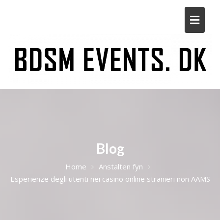
Skip
to
content
Blog
Home
Anstalten fyn
Esperienze degli utenti nei casino online stranieri non AAMS