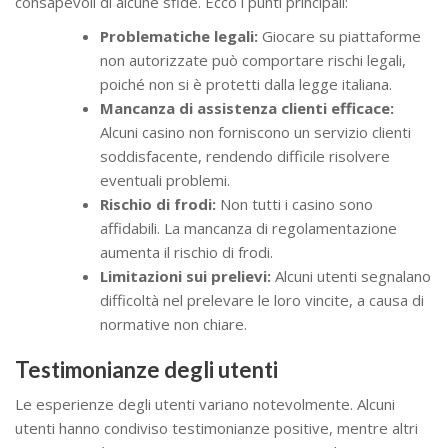
consapevoli di alcune sfide. Ecco i punti principali:
Problematiche legali:
Giocare su piattaforme
non autorizzate può comportare rischi legali,
poiché non si è protetti dalla legge italiana.
Mancanza di assistenza clienti efficace:
Alcuni casino non forniscono un servizio clienti
soddisfacente, rendendo difficile risolvere
eventuali problemi.
Rischio di frodi:
Non tutti i casino sono
affidabili. La mancanza di regolamentazione
aumenta il rischio di frodi.
Limitazioni sui prelievi:
Alcuni utenti segnalano
difficoltà nel prelevare le loro vincite, a causa di
normative non chiare.
Testimonianze degli utenti
Le esperienze degli utenti variano notevolmente. Alcuni
utenti hanno condiviso testimonianze positive, mentre altri