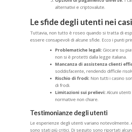
Opzioni di pagamento diverse:
I ca
alternativi e criptovalute.
Le sfide degli utenti nei c
Tuttavia, non tutto è roseo quando si tratta di esp
essere consapevoli di alcune sfide. Ecco i punti prin
Problematiche legali:
Giocare su pia
non si è protetti dalla legge italiana.
Mancanza di assistenza clienti effi
soddisfacente, rendendo difficile riso
Rischio di frodi:
Non tutti i casino so
di frodi.
Limitazioni sui prelievi:
Alcuni utenti 
normative non chiare.
Testimonianze degli utenti
Le esperienze degli utenti variano notevolmente. A
sono stati più critici. Di seguito sono riportati alcun