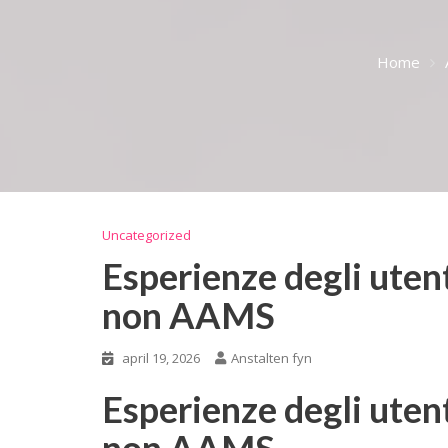
Home
Uncategorized
Esperienze degli utent
non AAMS
april 19, 2026
Anstalten fyn
Esperienze degli utent