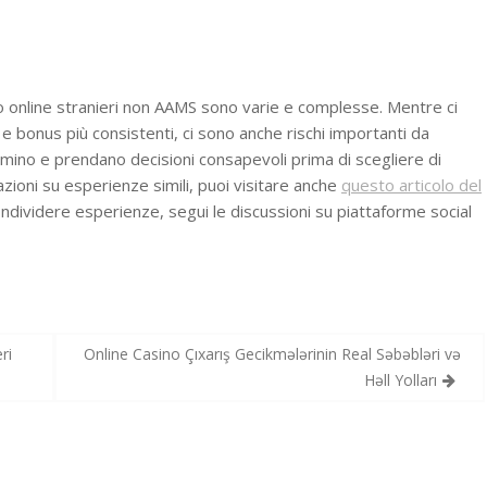
ino online stranieri non AAMS sono varie e complesse. Mentre ci
i e bonus più consistenti, ci sono anche rischi importanti da
rmino e prendano decisioni consapevoli prima di scegliere di
azioni su esperienze simili, puoi visitare anche
questo articolo del
condividere esperienze, segui le discussioni su piattaforme social
ri
Online Casino Çıxarış Gecikmələrinin Real Səbəbləri və
Həll Yolları