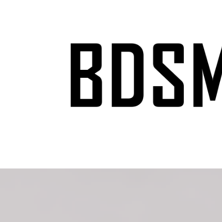
Skip
to
content