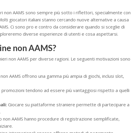
eri non AAMS sono sempre più sotto i riflettori, specialmente con
olti giocatori italiani stanno cercando nuove alternative a causa
AMS. Ci sono pro e contro da considerare quando si sceglie di
sploreremo diverse esperienze di utenti e cosa aspettarsi.
nline non AAMS?
tranieri non AAMS per diverse ragioni. Le seguenti motivazioni sono
 non AAMS offrono una gamma più ampia di giochi, inclusi slot,
le promozioni tendono ad essere più vantaggiosi rispetto a quelli
li:
Giocare su piattaforme straniere permette di partecipare a
.
o non AAMS hanno procedure di registrazione semplificate,
iziare.