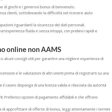
ne di giochi e i generosi bonus di benvenuto.
a clienti, sottolineando la difficoltà nel ricevere aiuto
zioni riguardanti la sicurezza dei dati personali.
o un’esperienza fluida e senza intoppi, con prelievi rapidi e
sino online non AAMS
 alcuni consigli utili per garantire una migliore esperienza di
censioni e le valutazioni di altri utenti prima di registrarti su una
e il casino disponga di una licenza valida e rilasciata da autorità
i:
Preferisci opzioni di pagamento affidabili e che offrono
 di approfittare di offerte di bonus, leggi attentamente i termini