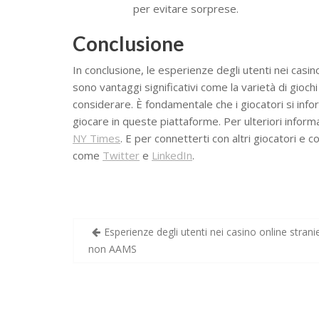
per evitare sorprese.
Conclusione
In conclusione, le esperienze degli utenti nei cas
sono vantaggi significativi come la varietà di gioch
considerare. È fondamentale che i giocatori si info
giocare in queste piattaforme. Per ulteriori inform
NY Times
. E per connetterti con altri giocatori e 
come
Twitter
e
LinkedIn
.
Indlægsnavigation
Esperienze degli utenti nei casino online stranie
non AAMS