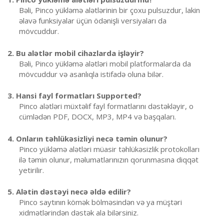
Bəli, Pinco yükləmə alətlərinin bir çoxu pulsuzdur, lakin
əlavə funksiyalar üçün ödənişli versiyaları da
mövcuddur.
2. Bu alətlər mobil cihazlarda işləyir?
Bəli, Pinco yükləmə alətləri mobil platformalarda da
mövcuddur və asanlıqla istifadə oluna bilər.
3. Hansi fayl formatları Supported?
Pinco alətləri müxtəlif fayl formatlarını dəstəkləyir, o
cümlədən PDF, DOCX, MP3, MP4 və başqaları.
4. Onların təhlükəsizliyi necə təmin olunur?
Pinco yükləmə alətləri müasir təhlükəsizlik protokolları
ilə təmin olunur, məlumatlarınızın qorunmasına diqqət
yetirilir.
5. Alətin dəstəyi necə əldə edilir?
Pinco saytının kömək bölməsindən və ya müştəri
xidmətlərindən dəstək ala bilərsiniz.