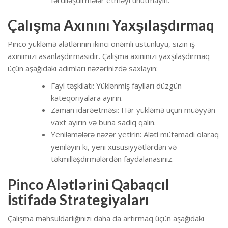
Çalışma Axınını Yaxşılaşdırmaq
Pinco yükləmə alətlərinin ikinci önəmli üstünlüyü, sizin iş
axınımızı asanlaşdırmasıdır. Çalışma axınınızı yaxşılaşdırmaq
üçün aşağıdakı adımları nəzərinizdə saxlayın:
Fayl təşkilatı: Yüklənmiş faylları düzgün
kateqoriyalara ayırın.
Zaman idarəetməsi: Hər yükləmə üçün müəyyən
vaxt ayırın və buna sadiq qalın.
Yeniləmələrə nəzər yetirin: Aləti mütəmadi olaraq
yeniləyin ki, yeni xüsusiyyətlərdən və
təkmilləşdirmələrdən faydalanasınız.
Pinco Alətlərini Qabaqcıl
İstifadə Strategiyaları
Çalışma məhsuldarlığınızı daha da artırmaq üçün aşağıdakı