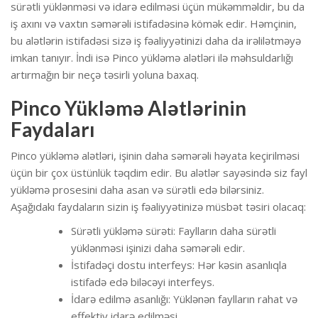
sürətli yüklənməsi və idarə edilməsi üçün mükəmməldir, bu da
iş axını və vaxtın səmərəli istifadəsinə kömək edir. Həmçinin,
bu alətlərin istifadəsi sizə iş fəaliyyətinizi daha da irəlilətməyə
imkan tanıyır. İndi isə Pinco yükləmə alətləri ilə məhsuldarlığı
artırmağın bir neçə təsirli yoluna baxaq.
Pinco Yükləmə Alətlərinin
Faydaları
Pinco yükləmə alətləri, işinin daha səmərəli həyata keçirilməsi
üçün bir çox üstünlük təqdim edir. Bu alətlər sayəsində siz fayl
yükləmə prosesini daha asan və sürətli edə bilərsiniz.
Aşağıdakı faydaların sizin iş fəaliyyətinizə müsbət təsiri olacaq:
Sürətli yükləmə sürəti: Faylların daha sürətli
yüklənməsi işinizi daha səmərəli edir.
İstifadəçi dostu interfeys: Hər kəsin asanlıqla
istifadə edə biləcəyi interfeys.
İdarə edilmə asanlığı: Yüklənən faylların rahat və
effektiv idarə edilməsi.