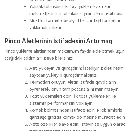
Yüksək təhlükəsizlik: Fayl yükləmə zamanı
məlumatlarınızın təhlükəsizliyinin təmin edilməsi.
Müxtəlif format dəstəyi: Hər cür fayl formatını
yükləmək imkanı.
Pinco Alətlərinin İstifadəsini Artırmaq
Pinco yükləmə alətlərindən maksimum fayda əldə etmək üçün
aşağıdakı addımları izləyə bilərsiniz:
Aləti yükləyin və quraşdırın: İstədiyiniz aləti rəsmi
saytdan yükləyib quraşdırmalısınız.
Təlimatları oxuyun: Alətin istifadə qaydalarını
öyrənərək, onun tam potensialını mənimsəyin.
Test yükləmələri edin: İlk test yükləmələri ilə
sistemin performansını yoxlayın.
Kömək bölməsindən istifadə edin: Problemlərlə
qarşılaşdığınızda kömək bölməsinə müraciət edin.
Alətə özəlliklər əlavə edin: İstəyinizə uyğun olaraq
fərdiləşdirmələr etməyi unutmayın.