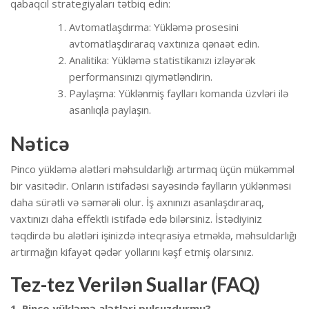
qabaqcıl strategiyaları tətbiq edin:
Avtomatlaşdırma: Yükləmə prosesini
avtomatlaşdıraraq vaxtınıza qənaət edin.
Analitika: Yükləmə statistikanızı izləyərək
performansınızı qiymətləndirin.
Paylaşma: Yüklənmiş faylları komanda üzvləri ilə
asanlıqla paylaşın.
Nəticə
Pinco yükləmə alətləri məhsuldarlığı artırmaq üçün mükəmməl
bir vasitədir. Onların istifadəsi sayəsində faylların yüklənməsi
daha sürətli və səmərəli olur. İş axnınızı asanlaşdıraraq,
vaxtınızı daha effektli istifadə edə bilərsiniz. İstədiyiniz
təqdirdə bu alətləri işinizdə inteqrasiya etməklə, məhsuldarlığı
artırmağın kifayət qədər yollarını kəşf etmiş olarsınız.
Tez-tez Verilən Suallar (FAQ)
1. Pinco yükləmə alətləri pulsuzdurmu?