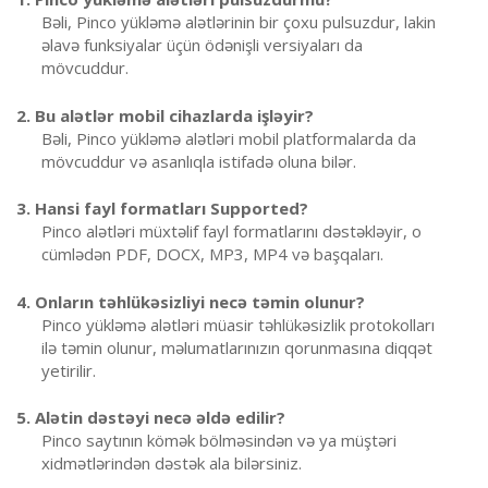
Bəli, Pinco yükləmə alətlərinin bir çoxu pulsuzdur, lakin
əlavə funksiyalar üçün ödənişli versiyaları da
mövcuddur.
2. Bu alətlər mobil cihazlarda işləyir?
Bəli, Pinco yükləmə alətləri mobil platformalarda da
mövcuddur və asanlıqla istifadə oluna bilər.
3. Hansi fayl formatları Supported?
Pinco alətləri müxtəlif fayl formatlarını dəstəkləyir, o
cümlədən PDF, DOCX, MP3, MP4 və başqaları.
4. Onların təhlükəsizliyi necə təmin olunur?
Pinco yükləmə alətləri müasir təhlükəsizlik protokolları
ilə təmin olunur, məlumatlarınızın qorunmasına diqqət
yetirilir.
5. Alətin dəstəyi necə əldə edilir?
Pinco saytının kömək bölməsindən və ya müştəri
xidmətlərindən dəstək ala bilərsiniz.