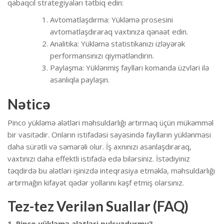
qabaqcıl strategiyaları tətbiq edin:
Avtomatlaşdırma: Yükləmə prosesini
avtomatlaşdıraraq vaxtınıza qənaət edin.
Analitika: Yükləmə statistikanızı izləyərək
performansınızı qiymətləndirin.
Paylaşma: Yüklənmiş faylları komanda üzvləri ilə
asanlıqla paylaşın.
Nəticə
Pinco yükləmə alətləri məhsuldarlığı artırmaq üçün mükəmməl
bir vasitədir. Onların istifadəsi sayəsində faylların yüklənməsi
daha sürətli və səmərəli olur. İş axnınızı asanlaşdıraraq,
vaxtınızı daha effektli istifadə edə bilərsiniz. İstədiyiniz
təqdirdə bu alətləri işinizdə inteqrasiya etməklə, məhsuldarlığı
artırmağın kifayət qədər yollarını kəşf etmiş olarsınız.
Tez-tez Verilən Suallar (FAQ)
1. Pinco yükləmə alətləri pulsuzdurmu?