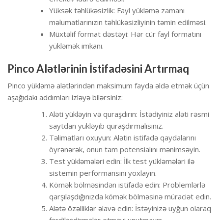
Yüksək təhlükəsizlik: Fayl yükləmə zamanı
məlumatlarınızın təhlükəsizliyinin təmin edilməsi.
Müxtəlif format dəstəyi: Hər cür fayl formatını
yükləmək imkanı.
Pinco Alətlərinin İstifadəsini Artırmaq
Pinco yükləmə alətlərindən maksimum fayda əldə etmək üçün
aşağıdakı addımları izləyə bilərsiniz:
Aləti yükləyin və quraşdırın: İstədiyiniz aləti rəsmi
saytdan yükləyib quraşdırmalısınız.
Təlimatları oxuyun: Alətin istifadə qaydalarını
öyrənərək, onun tam potensialını mənimsəyin.
Test yükləmələri edin: İlk test yükləmələri ilə
sistemin performansını yoxlayın.
Kömək bölməsindən istifadə edin: Problemlərlə
qarşılaşdığınızda kömək bölməsinə müraciət edin.
Alətə özəlliklər əlavə edin: İstəyinizə uyğun olaraq
fərdiləşdirmələr etməyi unutmayın.