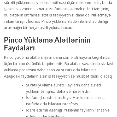
sürətli yüklənməsi və idarə edilməsi üçün mükəmməldir, bu da
iş axını və vaxtın səmərəli istifadəsinə kömək edir. Həmçinin,
bu alətlərin istifadəsi sizə iş fəaliyyətinizi daha da irəlilətməyə
imkan tanıyır. İndi isə Pinco yükləmə alətləri ilə məhsuldarlığı
artırmağın bir neçə təsirli yoluna baxaq.
Pinco Yükləmə Alətlərinin
Faydaları
Pinco yükləmə alətləri, işinin daha səmərəli həyata keçirilməsi
üçün bir çox üstünlük təqdim edir. Bu alətlər sayəsində siz fayl
yükləmə prosesini daha asan və sürətli edə bilərsiniz.
Aşağıdakı faydaların sizin iş fəaliyyətinizə müsbət təsiri olacaq:
Sürətli yükləmə sürəti: Faylların daha sürətli
yüklənməsi işinizi daha səmərəli edir.
İstifadəçi dostu interfeys: Hər kəsin asanlıqla
istifadə edə biləcəyi interfeys.
İdarə edilmə asanlığı: Yüklənən faylların rahat və
effektiv idarə edilməsi.