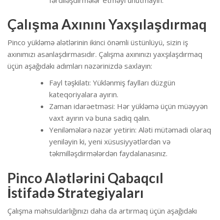
Çalışma Axınını Yaxşılaşdırmaq
Pinco yükləmə alətlərinin ikinci önəmli üstünlüyü, sizin iş
axınımızı asanlaşdırmasıdır. Çalışma axınınızı yaxşılaşdırmaq
üçün aşağıdakı adımları nəzərinizdə saxlayın:
Fayl təşkilatı: Yüklənmiş faylları düzgün
kateqoriyalara ayırın.
Zaman idarəetməsi: Hər yükləmə üçün müəyyən
vaxt ayırın və buna sadiq qalın.
Yeniləmələrə nəzər yetirin: Aləti mütəmadi olaraq
yeniləyin ki, yeni xüsusiyyətlərdən və
təkmilləşdirmələrdən faydalanasınız.
Pinco Alətlərini Qabaqcıl
İstifadə Strategiyaları
Çalışma məhsuldarlığınızı daha da artırmaq üçün aşağıdakı