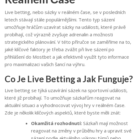
Live betting, nebo sázky v reálném čase, se v posledních
letech stávají stále populárnějšími. Tento typ sázení
umožňuje hráčům uzavírat sázky na události, které právě
probíhají, což výrazně zvyšuje adrenalin a možnosti
strategického plánování. V této příručce se zaměříme na to,
jaké klíčové faktory je třeba zvážit při live sázení po
přihlášení do Mostbet a jak efektivně využít tyto informace
pro maximalizaci vašich šancí na výhru.
Co Je Live Betting a Jak Funguje?
Live betting se týká uzavírání sázek na sportovní události,
které již probíhají. To umožňuje sázkařům reagovat na
aktuální situaci a vyhodnocovat vývoj hry v reálném čase.
Zde je několik klíčových aspektů, které byste měli znát:
Okamžitá rozhodnutí:
Sázkaři mají možnost
reagovat na změny v průběhu hry a upravit své
sázení podle aktuálního výkonu týmů nebo