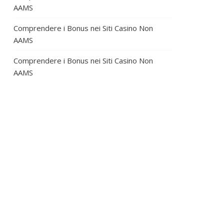
AAMS
Comprendere i Bonus nei Siti Casino Non
AAMS
Comprendere i Bonus nei Siti Casino Non
AAMS