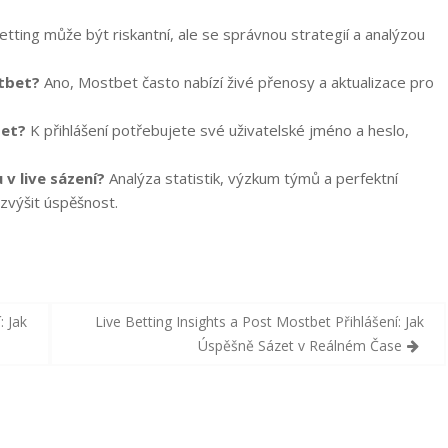
etting může být riskantní, ale se správnou strategií a analýzou
tbet?
Ano, Mostbet často nabízí živé přenosy a aktualizace pro
bet?
K přihlášení potřebujete své uživatelské jméno a heslo,
 v live sázení?
Analýza statistik, výzkum týmů a perfektní
zvýšit úspěšnost.
: Jak
Live Betting Insights a Post Mostbet Přihlášení: Jak
Úspěšně Sázet v Reálném Čase