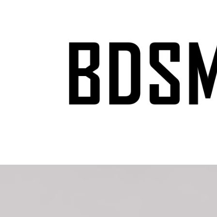
Skip
to
content