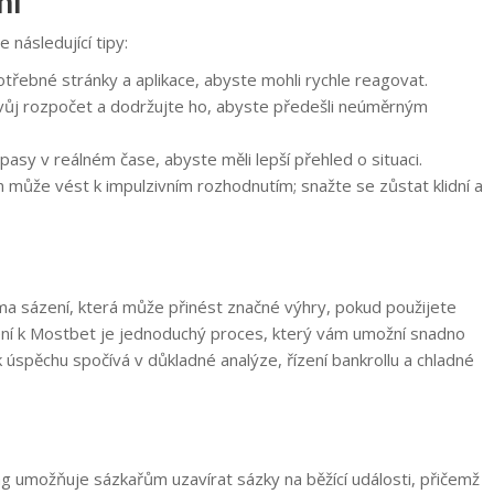
ní
 následující tipy:
řebné stránky a aplikace, abyste mohli rychle reagovat.
ůj rozpočet a dodržujte ho, abyste předešli neúměrným
pasy v reálném čase, abyste měli lepší přehled o situaci.
 může vést k impulzivním rozhodnutím; snažte se zůstat klidní a
orma sázení, která může přinést značné výhry, pokud použijete
šení k Mostbet je jednoduchý proces, který vám umožní snadno
k úspěchu spočívá v důkladné analýze, řízení bankrollu a chladné
ng umožňuje sázkařům uzavírat sázky na běžící události, přičemž