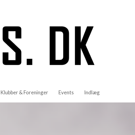
Klubber & Foreninger
Events
Indlæg