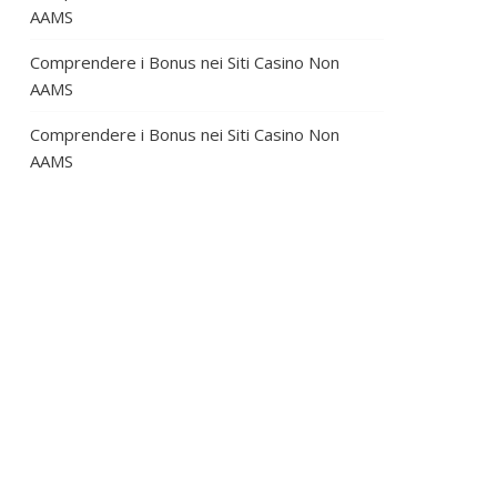
AAMS
Comprendere i Bonus nei Siti Casino Non
AAMS
Comprendere i Bonus nei Siti Casino Non
AAMS