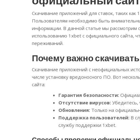
официальный сайт 
Скачивание приложений для ставок, таких как 1
Пользователям необходимо быть внимательны
информации. В данной статье мы рассмотрим 
использованию 1xbet с официального сайта, ч
переживаний.
Почему важно скачивать
Скачивание приложений с неофициальных источ
числе установку вредоносного ПО. Вот нескол
сайта:
Гарантия безопасности:
Официал
Отсутствие вирусов:
Убедитесь, 
Обновления:
Только на официальн
Поддержка пользователей:
В сл
службу поддержки 1xbet.
Способы проверки официально