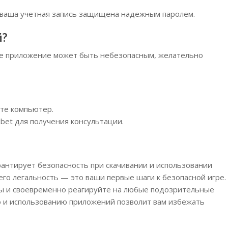
 ваша учетная запись защищена надежным паролем.
й?
мое приложение может быть небезопасным, желательно
те компьютер.
bet для получения консультации.
антирует безопасность при скачивании и использовании
его легальность — это ваши первые шаги к безопасной игре.
ы и своевременно реагируйте на любые подозрительные
ю и использованию приложений позволит вам избежать