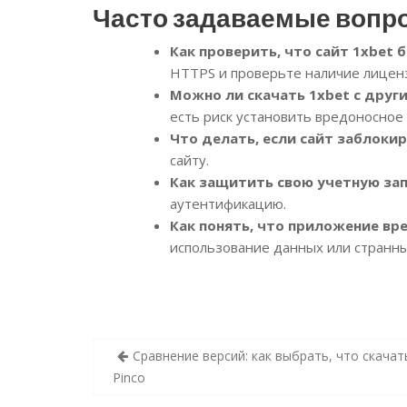
Часто задаваемые вопр
Как проверить, что сайт 1xbet 
HTTPS и проверьте наличие лицен
Можно ли скачать 1xbet с друг
есть риск установить вредоносное
Что делать, если сайт заблокир
сайту.
Как защитить свою учетную зап
аутентификацию.
Как понять, что приложение вр
использование данных или странны
Indlægsnavigation
Сравнение версий: как выбрать, что скачат
Pinco