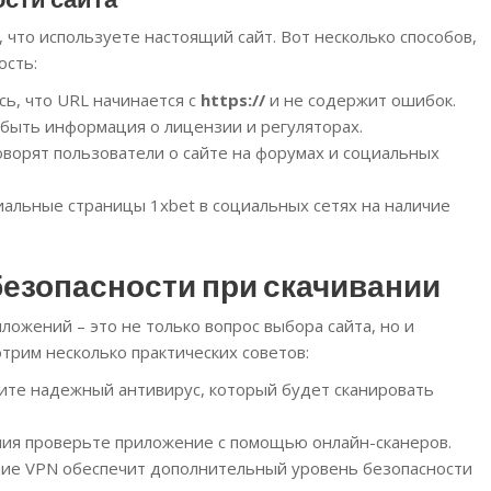
 что используете настоящий сайт. Вот несколько способов,
ость:
ь, что URL начинается с
https://
и не содержит ошибок.
быть информация о лицензии и регуляторах.
оворят пользователи о сайте на форумах и социальных
альные страницы 1xbet в социальных сетях на наличие
езопасности при скачивании
ложений – это не только вопрос выбора сайта, но и
трим несколько практических советов:
ите надежный антивирус, который будет сканировать
ния проверьте приложение с помощью онлайн-сканеров.
ие VPN обеспечит дополнительный уровень безопасности