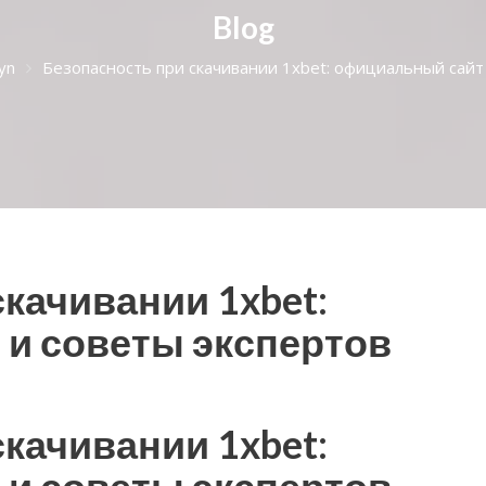
Blog
fyn
Безопасность при скачивании 1xbet: официальный сайт
качивании 1xbet:
и советы экспертов
качивании 1xbet: