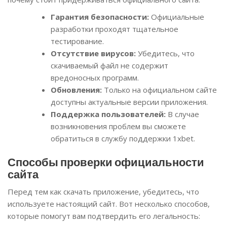
Гарантия безопасности:
Официальные
разработки проходят тщательное
тестирование.
Отсутствие вирусов:
Убедитесь, что
скачиваемый файл не содержит
вредоносных программ.
Обновления:
Только на официальном сайте
доступны актуальные версии приложения.
Поддержка пользователей:
В случае
возникновения проблем вы сможете
обратиться в службу поддержки 1xbet.
Способы проверки официальности
сайта
Перед тем как скачать приложение, убедитесь, что
используете настоящий сайт. Вот несколько способов,
которые помогут вам подтвердить его легальность: