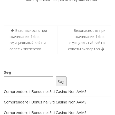
Indlægsnavigation
Безопасность при
Безопасность при
скачивании 1xbet:
скачивании 1xbet:
официальный сайт и
официальный сайт и
советы экспертов
советы экспертов
Søg
Søg
Comprendere i Bonus nei Siti Casino Non AAMS
Comprendere i Bonus nei Siti Casino Non AAMS
Comprendere i Bonus nei Siti Casino Non AAMS