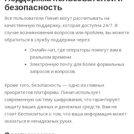
безопасность
Все пользователи Пинап могут рассчитывать на
качественную поддержку, которая доступна 24/7. В
случае возникновения вопросов или проблем, вы можете
обратиться в службу поддержки через:
Онлайн-чат, где операторы помогут вам в
реальном времени.
Электронную почту для более формальных
запросов и вопросов.
Кроме того, безопасность — одно из главных
приоритетов платформы. Пинап использует
современную систему шифрования, что гарантирует
защиту ваших данных и денежных средств. Вам не
стоит беспокоиться о том, что ваша информация может
оказаться в ненадежных руках.