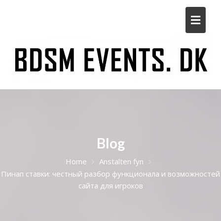
Skip
to
content
Blog
Home
Anstalten fyn
Пинап ставки: честный разбор функционала и возможностей
сайта для игроков