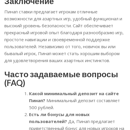
Заключение
Пинап ставки предлагает игрокам отличные
возможности для азартных игр, удобный функционал и
высокий уровень безопасности. Сайт обеспечивает
прекрасный игровой опыт благодаря разнообразию игр,
простоте навигации и своевременной поддержке
пользователей. Независимо от того, новичок вы или
бывалый игрок, Пинап может стать хорошим выбором
для удовлетворения ваших азартных инстинктов.
Часто задаваемые вопросы
(FAQ)
Какой минимальный депозит на сайте
Пинап?
Минимальный депозит составляет
500 рублей.
Есть ли бонусы для новых
пользователей?
Да, Пинап предлагает
приветственный бонус для новых игроков на