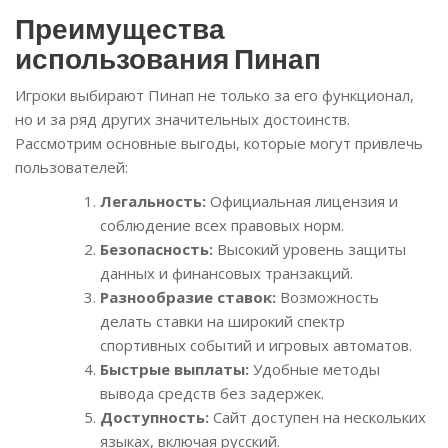
Преимущества
использования Пинап
Игроки выбирают Пинап не только за его функционал,
но и за ряд других значительных достоинств.
Рассмотрим основные выгоды, которые могут привлечь
пользователей:
Легальность:
Официальная лицензия и
соблюдение всех правовых норм.
Безопасность:
Высокий уровень защиты
данных и финансовых транзакций.
Разнообразие ставок:
Возможность
делать ставки на широкий спектр
спортивных событий и игровых автоматов.
Быстрые выплаты:
Удобные методы
вывода средств без задержек.
Доступность:
Сайт доступен на нескольких
языках, включая русский.