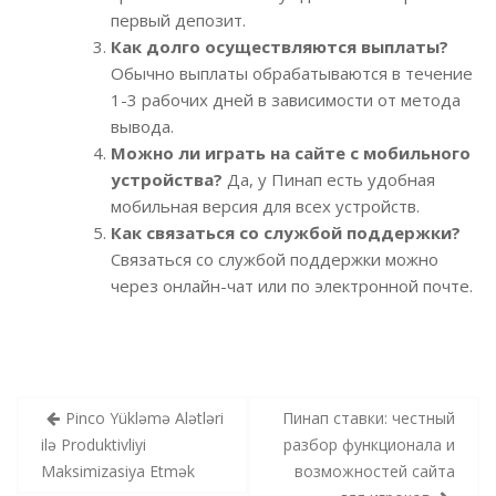
первый депозит.
Как долго осуществляются выплаты?
Обычно выплаты обрабатываются в течение
1-3 рабочих дней в зависимости от метода
вывода.
Можно ли играть на сайте с мобильного
устройства?
Да, у Пинап есть удобная
мобильная версия для всех устройств.
Как связаться со службой поддержки?
Связаться со службой поддержки можно
через онлайн-чат или по электронной почте.
Indlægsnavigation
Pinco Yükləmə Alətləri
Пинап ставки: честный
ilə Produktivliyi
разбор функционала и
Maksimizasiya Etmək
возможностей сайта