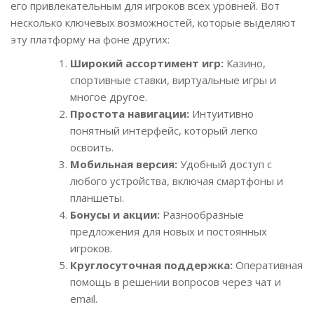
его привлекательным для игроков всех уровней. Вот
несколько ключевых возможностей, которые выделяют
эту платформу на фоне других:
Широкий ассортимент игр:
Казино,
спортивные ставки, виртуальные игры и
многое другое.
Простота навигации:
Интуитивно
понятный интерфейс, который легко
освоить.
Мобильная версия:
Удобный доступ с
любого устройства, включая смартфоны и
планшеты.
Бонусы и акции:
Разнообразные
предложения для новых и постоянных
игроков.
Круглосуточная поддержка:
Оперативная
помощь в решении вопросов через чат и
email.