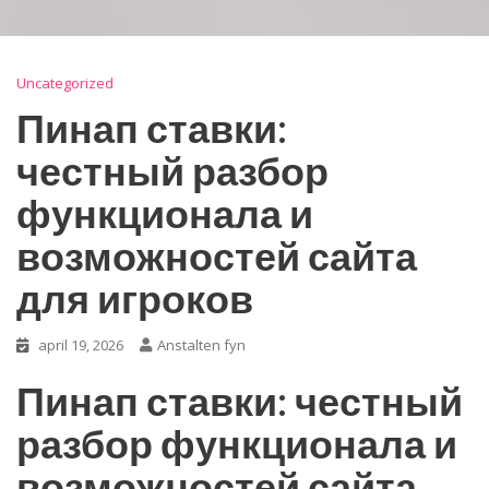
Uncategorized
Пинап ставки:
честный разбор
функционала и
возможностей сайта
для игроков
april 19, 2026
Anstalten fyn
Пинап ставки: честный
разбор функционала и
возможностей сайта