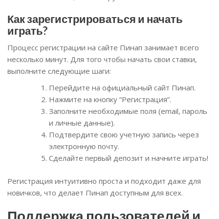
Как зарегистрироваться и начать
играть?
Процесс регистрации на сайте Пинап занимает всего
несколько минут. Для того чтобы начать свои ставки,
выполните следующие шаги:
Перейдите на официальный сайт Пинап.
Нажмите на кнопку “Регистрация”.
Заполните необходимые поля (email, пароль
и личные данные).
Подтвердите свою учетную запись через
электронную почту.
Сделайте первый депозит и начните играть!
Регистрация интуитивно проста и подходит даже для
новичков, что делает Пинап доступным для всех.
Поддержка пользователей и