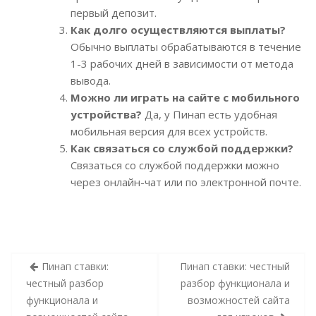
первый депозит.
Как долго осуществляются выплаты?
Обычно выплаты обрабатываются в течение
1-3 рабочих дней в зависимости от метода
вывода.
Можно ли играть на сайте с мобильного
устройства?
Да, у Пинап есть удобная
мобильная версия для всех устройств.
Как связаться со службой поддержки?
Связаться со службой поддержки можно
через онлайн-чат или по электронной почте.
Indlægsnavigation
Пинап ставки:
Пинап ставки: честный
честный разбор
разбор функционала и
функционала и
возможностей сайта