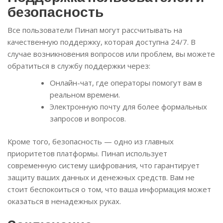
безопасность
Все пользователи Пинап могут рассчитывать на
качественную поддержку, которая доступна 24/7. В
случае возникновения вопросов или проблем, вы можете
обратиться в службу поддержки через:
Онлайн-чат, где операторы помогут вам в
реальном времени.
Электронную почту для более формальных
запросов и вопросов.
Кроме того, безопасность — одно из главных
приоритетов платформы. Пинап использует
современную систему шифрования, что гарантирует
защиту ваших данных и денежных средств. Вам не
стоит беспокоиться о том, что ваша информация может
оказаться в ненадежных руках.